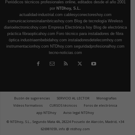
Periódicos técnicos profesionales online, editados desde el año 2001
por
NTDhoy, S.L.
actualidad-industrial.com
cablesyconectoreshoy.com
comunicacionesinalambricashoy.com
Blog de tecnología Wireless
diarioelectronicohoy.com
Empresa Electrónica hoy
Blog de electrónica
práctica
fibraopticahoy.com
Foro técnico para instaladores de fibra
óptica
industriaembebidahoy.com
instaladoresdetelecomhoy.com
instrumentacionhoy.com
NTDhoy.com
seguridadprofesionalhoy.com
tecno-noticias.com
Buzón de sugerencias
SERVICIO AL LECTOR
Monografías
Vídeos formativos
CURSOS técnicos
Foros de electrónica
app NTDhoy
Aviso legal NTDhoy
© NTDhoy, S.L., Segundo Mata 4A, 28224 Pozuelo de Alarcón, Madrid, +34
626981059, info @ ntdhoy.com