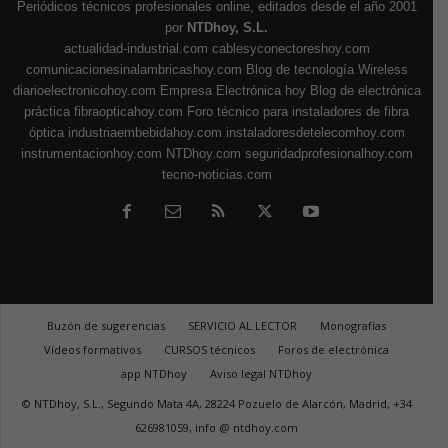
Periódicos técnicos profesionales online, editados desde el año 2001
por
NTDhoy, S.L.
actualidad-industrial.com
cablesyconectoreshoy.com
comunicacionesinalambricashoy.com
Blog de tecnología Wireless
diarioelectronicohoy.com
Empresa Electrónica hoy
Blog de electrónica
práctica
fibraopticahoy.com
Foro técnico para instaladores de fibra
óptica
industriaembebidahoy.com
instaladoresdetelecomhoy.com
instrumentacionhoy.com
NTDhoy.com
seguridadprofesionalhoy.com
tecno-noticias.com
Buzón de sugerencias
SERVICIO AL LECTOR
Monografías
Vídeos formativos
CURSOS técnicos
Foros de electrónica
app NTDhoy
Aviso legal NTDhoy
© NTDhoy, S.L., Segundo Mata 4A, 28224 Pozuelo de Alarcón, Madrid, +34
626981059, info @ ntdhoy.com