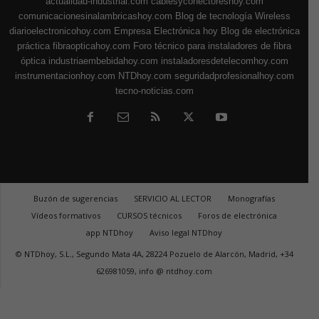
actualidad-industrial.com
cablesyconectoreshoy.com
comunicacionesinalambricashoy.com
Blog de tecnología Wireless
diarioelectronicohoy.com
Empresa Electrónica hoy
Blog de electrónica
práctica
fibraopticahoy.com
Foro técnico para instaladores de fibra
óptica
industriaembebidahoy.com
instaladoresdetelecomhoy.com
instrumentacionhoy.com
NTDhoy.com
seguridadprofesionalhoy.com
tecno-noticias.com
Buzón de sugerencias
SERVICIO AL LECTOR
Monografías
Vídeos formativos
CURSOS técnicos
Foros de electrónica
app NTDhoy
Aviso legal NTDhoy
© NTDhoy, S.L., Segundo Mata 4A, 28224 Pozuelo de Alarcón, Madrid, +34
626981059, info @ ntdhoy.com