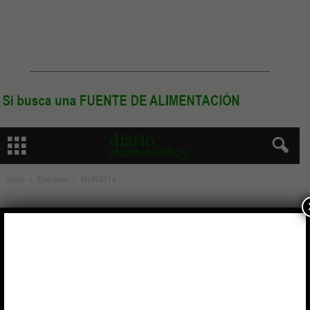
Inicio
Etiquetas
MLX92214