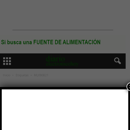
Inicio
Etiquetas
MLX90821