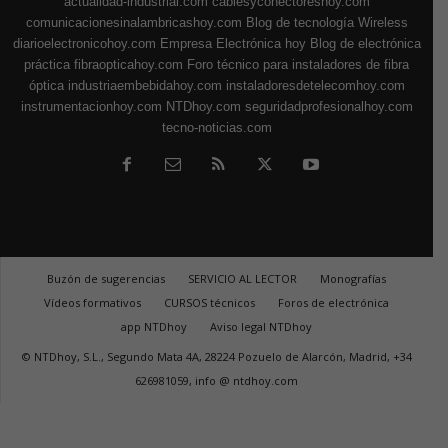
actualidad-industrial.com
cablesyconectoreshoy.com
comunicacionesinalambricashoy.com
Blog de tecnología Wireless
diarioelectronicohoy.com
Empresa Electrónica hoy
Blog de electrónica
práctica
fibraopticahoy.com
Foro técnico para instaladores de fibra
óptica
industriaembebidahoy.com
instaladoresdetelecomhoy.com
instrumentacionhoy.com
NTDhoy.com
seguridadprofesionalhoy.com
tecno-noticias.com
Buzón de sugerencias
SERVICIO AL LECTOR
Monografías
Vídeos formativos
CURSOS técnicos
Foros de electrónica
app NTDhoy
Aviso legal NTDhoy
© NTDhoy, S.L., Segundo Mata 4A, 28224 Pozuelo de Alarcón, Madrid, +34
626981059, info @ ntdhoy.com