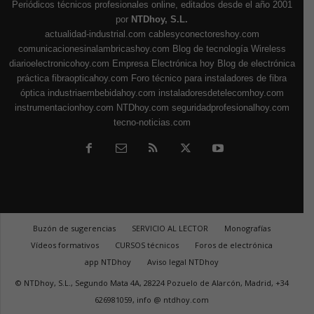
Periódicos técnicos profesionales online, editados desde el año 2001
por
NTDhoy, S.L.
actualidad-industrial.com
cablesyconectoreshoy.com
comunicacionesinalambricashoy.com
Blog de tecnología Wireless
diarioelectronicohoy.com
Empresa Electrónica hoy
Blog de electrónica
práctica
fibraopticahoy.com
Foro técnico para instaladores de fibra
óptica
industriaembebidahoy.com
instaladoresdetelecomhoy.com
instrumentacionhoy.com
NTDhoy.com
seguridadprofesionalhoy.com
tecno-noticias.com
Buzón de sugerencias
SERVICIO AL LECTOR
Monografías
Vídeos formativos
CURSOS técnicos
Foros de electrónica
app NTDhoy
Aviso legal NTDhoy
© NTDhoy, S.L., Segundo Mata 4A, 28224 Pozuelo de Alarcón, Madrid, +34
626981059, info @ ntdhoy.com