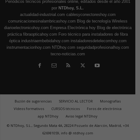
Periódicos técnicos profesionales online, editados desde el año 2001
por
NTDhoy, S.L.
actualidad-industrial.com
cablesyconectoreshoy.com
comunicacionesinalambricashoy.com
Blog de tecnología Wireless
diarioelectronicohoy.com
Empresa Electrónica hoy
Blog de electrónica
práctica
fibraopticahoy.com
Foro técnico para instaladores de fibra
óptica
industriaembebidahoy.com
instaladoresdetelecomhoy.com
instrumentacionhoy.com
NTDhoy.com
seguridadprofesionalhoy.com
tecno-noticias.com
Buzón de sugerencias
SERVICIO AL LECTOR
Monografías
Vídeos formativos
CURSOS técnicos
Foros de electrónica
app NTDhoy
Aviso legal NTDhoy
© NTDhoy, S.L., Segundo Mata 4A, 28224 Pozuelo de Alarcón, Madrid, +34
626981059, info @ ntdhoy.com