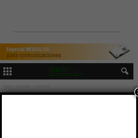
Inicio
Etiquetas
ISL78444