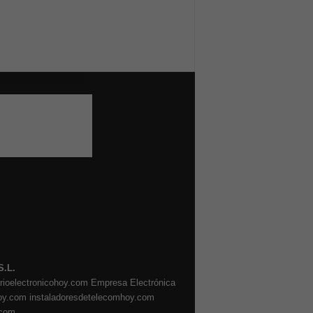
S.L.
arioelectronicohoy.com
Empresa Electrónica
oy.com
instaladoresdetelecomhoy.com
.com