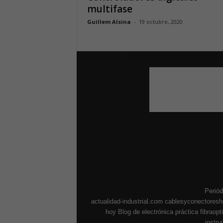
multifase
Guillem Alsina
-
19 octubre, 2020
Periód
actualidad-industrial.com
cablesyconectores
hoy
Blog de electrónica práctica
fibraop
instr