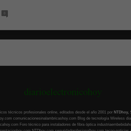
0
icos técnicos profesionales online, editados desde el año 2001 por
NTDhoy, 
hoy.com
comunicacionesinalambricashoy.com
Blog de tecnología Wireless
di
ticahoy.com
Foro técnico para instaladores de fibra óptica
industriaembebidah
umentacionhoy.com
NTDhoy.com
seguridadprofesionalhoy.com
tecno-noticias