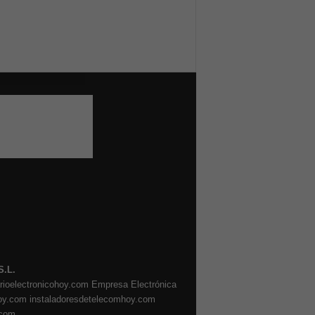
S.L.
arioelectronicohoy.com
Empresa Electrónica
oy.com
instaladoresdetelecomhoy.com
.com