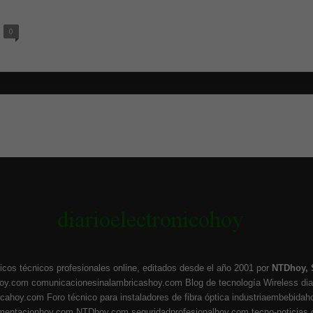
0
icos técnicos profesionales online, editados desde el año 2001 por
NTDhoy, 
hoy.com
comunicacionesinalambricashoy.com
Blog de tecnología Wireless
di
ticahoy.com
Foro técnico para instaladores de fibra óptica
industriaembebidah
umentacionhoy.com
NTDhoy.com
seguridadprofesionalhoy.com
tecno-noticias