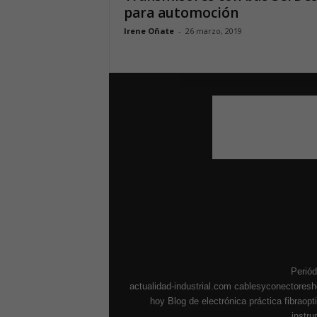
para automoción
Irene Oñate
-
26 marzo, 2019
Periód
actualidad-industrial.com
cablesyconectores
hoy
Blog de electrónica práctica
fibraop
instr