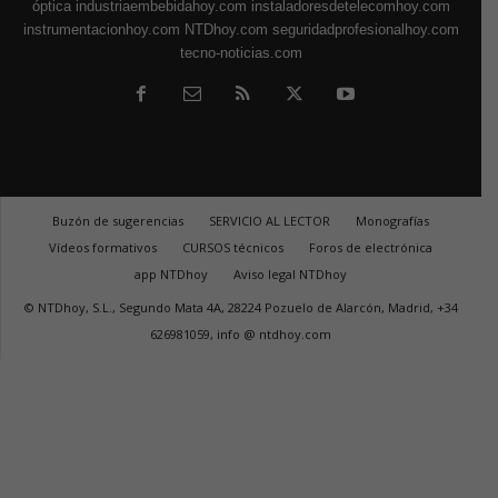
óptica
industriaembebidahoy.com
instaladoresdetelecomhoy.com
instrumentacionhoy.com
NTDhoy.com
seguridadprofesionalhoy.com
tecno-noticias.com
Buzón de sugerencias
SERVICIO AL LECTOR
Monografías
Vídeos formativos
CURSOS técnicos
Foros de electrónica
app NTDhoy
Aviso legal NTDhoy
© NTDhoy, S.L., Segundo Mata 4A, 28224 Pozuelo de Alarcón, Madrid, +34
626981059, info @ ntdhoy.com