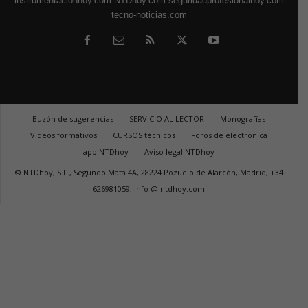
instrumentacionhoy.com
NTDhoy.com
seguridadprofesionalhoy.com
tecno-noticias.com
Buzón de sugerencias
SERVICIO AL LECTOR
Monografías
Vídeos formativos
CURSOS técnicos
Foros de electrónica
app NTDhoy
Aviso legal NTDhoy
© NTDhoy, S.L., Segundo Mata 4A, 28224 Pozuelo de Alarcón, Madrid, +34
626981059, info @ ntdhoy.com