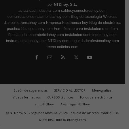
por
NTDhoy, S.L.
actualidad-industrial.com
cablesyconectoreshoy.com
comunicacionesinalambricashoy.com
Blog de tecnología Wireless
diarioelectronicohoy.com
Empresa Electrónica hoy
Blog de electrónica
práctica
fibraopticahoy.com
Foro técnico para instaladores de fibra
óptica
industriaembebidahoy.com
instaladoresdetelecomhoy.com
instrumentacionhoy.com
NTDhoy.com
seguridadprofesionalhoy.com
tecno-noticias.com
Buzón de sugerencias
SERVICIO AL LECTOR
Monografías
Vídeos formativos
CURSOS técnicos
Foros de electrónica
app NTDhoy
Aviso legal NTDhoy
© NTDhoy, S.L., Segundo Mata 4A, 28224 Pozuelo de Alarcón, Madrid, +34
626981059, info @ ntdhoy.com