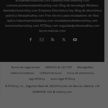
actualidad-industrial.com
cablesyconectoreshoy.com
comunicacionesinalambricashoy.com
Blog de tecnología Wireless
diarioelectronicohoy.com
Empresa Electrónica hoy
Blog de electrónica
práctica
fibraopticahoy.com
Foro técnico para instaladores de fibra
óptica
industriaembebidahoy.com
instaladoresdetelecomhoy.com
instrumentacionhoy.com
NTDhoy.com
seguridadprofesionalhoy.com
tecno-noticias.com
Buzón de sugerencias
SERVICIO AL LECTOR
Monografías
Vídeos formativos
CURSOS técnicos
Foros de electrónica
app NTDhoy
Aviso legal NTDhoy
© NTDhoy, S.L., Segundo Mata 4A, 28224 Pozuelo de Alarcón, Madrid, +34
626981059, info @ ntdhoy.com