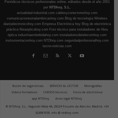
Periódicos técnicos profesionales online, editados desde el año 2001
por
NTDhoy, S.L.
actualidad-industrial.com
cablesyconectoreshoy.com
comunicacionesinalambricashoy.com
Blog de tecnología Wireless
diarioelectronicohoy.com
Empresa Electrónica hoy
Blog de electrónica
práctica
fibraopticahoy.com
Foro técnico para instaladores de fibra
óptica
industriaembebidahoy.com
instaladoresdetelecomhoy.com
instrumentacionhoy.com
NTDhoy.com
seguridadprofesionalhoy.com
tecno-noticias.com
Buzón de sugerencias
SERVICIO AL LECTOR
Monografías
Vídeos formativos
CURSOS técnicos
Foros de electrónica
app NTDhoy
Aviso legal NTDhoy
© NTDhoy, S.L., Segundo Mata 4A, 28224 Pozuelo de Alarcón, Madrid, +34
626981059, info @ ntdhoy.com