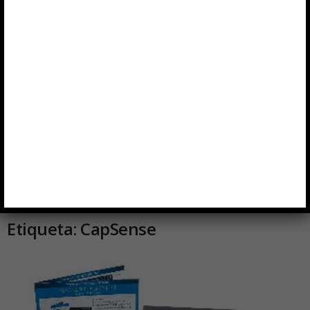
Inicio
Etiquetas
CapSense
Etiqueta: CapSense