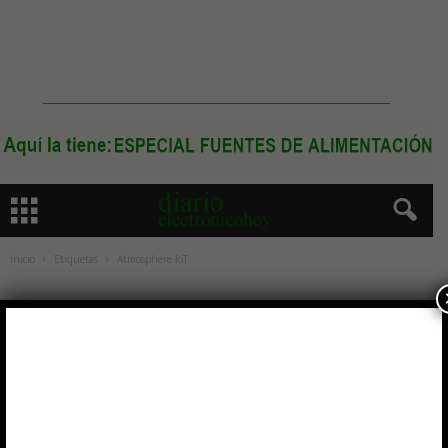
Inicio
Etiquetas
Atmosphere IoT