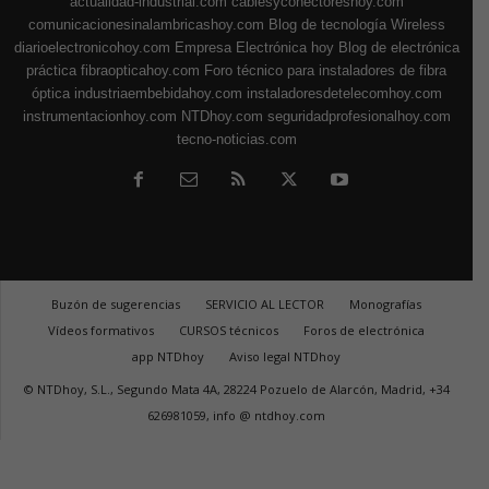
actualidad-industrial.com
cablesyconectoreshoy.com
comunicacionesinalambricashoy.com
Blog de tecnología Wireless
diarioelectronicohoy.com
Empresa Electrónica hoy
Blog de electrónica
práctica
fibraopticahoy.com
Foro técnico para instaladores de fibra
óptica
industriaembebidahoy.com
instaladoresdetelecomhoy.com
instrumentacionhoy.com
NTDhoy.com
seguridadprofesionalhoy.com
tecno-noticias.com
Buzón de sugerencias
SERVICIO AL LECTOR
Monografías
Vídeos formativos
CURSOS técnicos
Foros de electrónica
app NTDhoy
Aviso legal NTDhoy
© NTDhoy, S.L., Segundo Mata 4A, 28224 Pozuelo de Alarcón, Madrid, +34
626981059, info @ ntdhoy.com