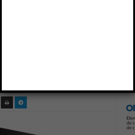
Anun
10 Gb
0