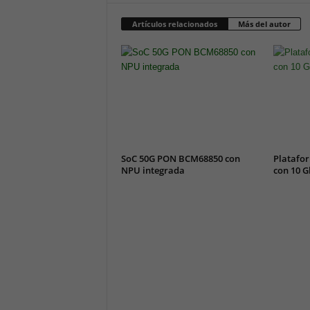
Artículos relacionados
Más del autor
SoC 50G PON BCM68850 con
Platafor
NPU integrada
con 10 G