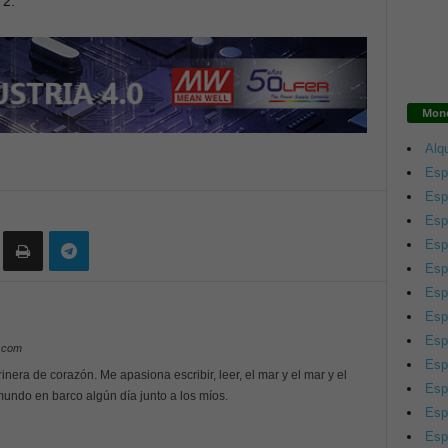
 2.
Mono
Alqu
Esp
Esp
Esp
Esp
Esp
Esp
Esp
Esp
y.com
Esp
inera de corazón. Me apasiona escribir, leer, el mar y el mar y el
Esp
 mundo en barco algún día junto a los míos.
Esp
Esp