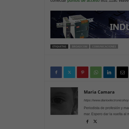
conectar
puntos de acceso
802.11ac Wave
ETIQUETAS
BROADCOM
COMUNICACIONES
Maria Camara
https://www.diarioelectronicoho
Periodista de profesión y mar
mar. Espero dar la vuelta al