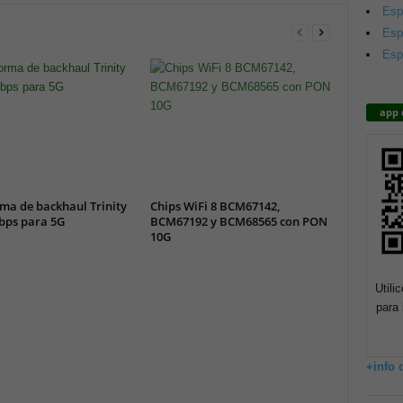
Esp
Esp
Esp
app 
ma de backhaul Trinity
Chips WiFi 8 BCM67142,
bps para 5G
BCM67192 y BCM68565 con PON
10G
Utili
para 
+info 