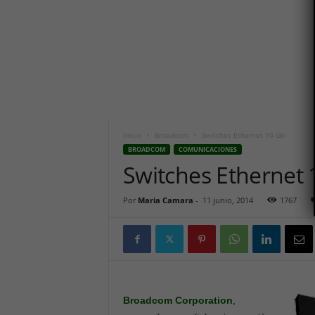
i
c
o
h
o
y
.
c
o
m
Inicio
Broadcom
Switches Ethernet 10 Gb
BROADCOM
COMUNICACIONES
Switches Ethernet 
Por
Maria Camara
-
11 junio, 2014
1767
Broadcom Corporation
,