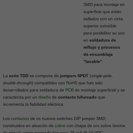
SMD para montaje en
superficie que están
sellados con un cinta
superior extraíble
para posibilitar su uso
en
soldadura de
reflujo y procesos
de ensamblaje
“lavable”
.
La
serie TDD
se compone de
jumpers SPDT
(
single-pole,
double-through
) compatibles con RoHS que han sido
desarrollados para soldadura de
PCB
de montaje superficial y se
caracteriza por un
diseño
de
contacto bifurcado
que
incrementa la fiabilidad eléctrica.
Los
contactos
de os nuevos switches DIP jumper SMD,
construidos en aleación de
cobre
con chapa de oro sobre lámina
de níquel, están promediados para 25 mA @ 24 VDC