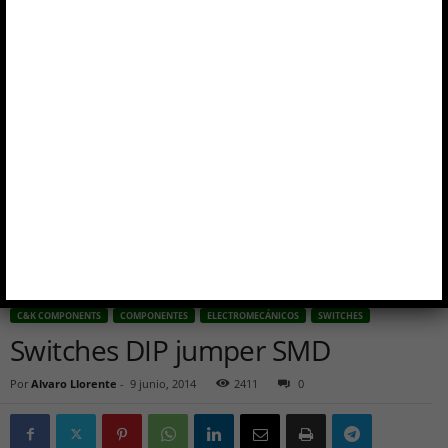
C&K COMPONENTS
COMPONENTES
ELECTROMECÁNICOS
SWITCHES
Switches DIP jumper SMD
Por
Alvaro Llorente
-
9 junio, 2014
2411
0