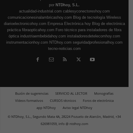
por
NTDhoy, S.L.
actualidad-industrial.com
cablesyconectoreshoy.com
comunicacionesinalambricashoy.com
Blog de tecnología Wireless
diarioelectronicohoy.com
Empresa Electrónica hoy
Blog de electrónica
práctica
fibraopticahoy.com
Foro técnico para instaladores de fibra
óptica
industriaembebidahoy.com
instaladoresdetelecomhoy.com
instrumentacionhoy.com
NTDhoy.com
seguridadprofesionalhoy.com
tecno-noticias.com
Buzón de sugerencias
SERVICIO AL LECTOR
Monografías
Vídeos formativos
CURSOS técnicos
Foros de electrónica
app NTDhoy
Aviso legal NTDhoy
© NTDhoy, S.L., Segundo Mata 4A, 28224 Pozuelo de Alarcón, Madrid, +34
626981059, info @ ntdhoy.com