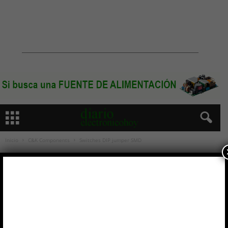
Inicio
C&K Components
Switches DIP jumper SMD