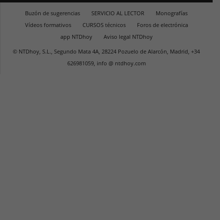
Buzón de sugerencias
SERVICIO AL LECTOR
Monografías
Vídeos formativos
CURSOS técnicos
Foros de electrónica
app NTDhoy
Aviso legal NTDhoy
© NTDhoy, S.L., Segundo Mata 4A, 28224 Pozuelo de Alarcón, Madrid, +34
626981059, info @ ntdhoy.com