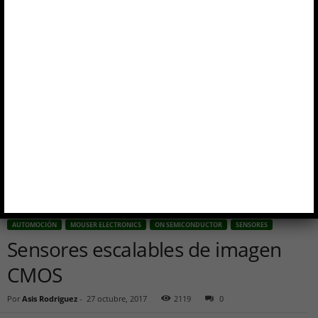
Inicio
Automoción
Sensores escalables de imagen CMOS
AUTOMOCIÓN
MOUSER ELECTRONICS
ON SEMICONDUCTOR
SENSORES
Sensores escalables de imagen
CMOS
Por
Asis Rodriguez
-
27 octubre, 2017
2119
0