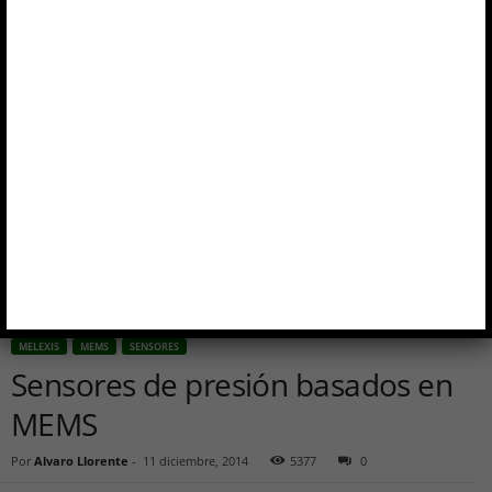
MELEXIS
MEMS
SENSORES
Sensores de presión basados en
MEMS
Por
Alvaro Llorente
-
11 diciembre, 2014
5377
0