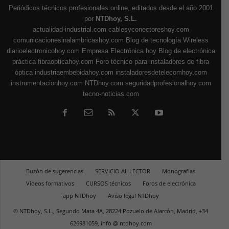
Periódicos técnicos profesionales online, editados desde el año 2001
por
NTDhoy, S.L.
actualidad-industrial.com
cablesyconectoreshoy.com
comunicacionesinalambricashoy.com
Blog de tecnología Wireless
diarioelectronicohoy.com
Empresa Electrónica hoy
Blog de electrónica
práctica
fibraopticahoy.com
Foro técnico para instaladores de fibra
óptica
industriaembebidahoy.com
instaladoresdetelecomhoy.com
instrumentacionhoy.com
NTDhoy.com
seguridadprofesionalhoy.com
tecno-noticias.com
Buzón de sugerencias
SERVICIO AL LECTOR
Monografías
Vídeos formativos
CURSOS técnicos
Foros de electrónica
app NTDhoy
Aviso legal NTDhoy
© NTDhoy, S.L., Segundo Mata 4A, 28224 Pozuelo de Alarcón, Madrid, +34
626981059, info @ ntdhoy.com