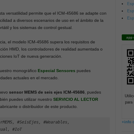
Esp
Esp
sta versatilidad permite que el ICM-45686 se adapte con
Esp
acilidad a diversos escenarios de uso en el ámbito de la
tátil y los sistemas de control gestual.
app 
encia, el modelo ICM-45686 supera los requisitos de
zación HMD, los controladores de realidad aumentada o
uciones IoT de nueva generación.
 nuestro monográfico
Especial Sensores
puedes
lidades actuales en el mercado.
nuevo
sensor MEMS de seis ejes ICM-45686
, puedes
Utili
bién puedes utilizar nuestro
SERVICIO AL LECTOR
para 
abricante o distribuidor de este producto.
+info 
rMEMS, #SeisEjes, #Wearables, 
tual, #IoT