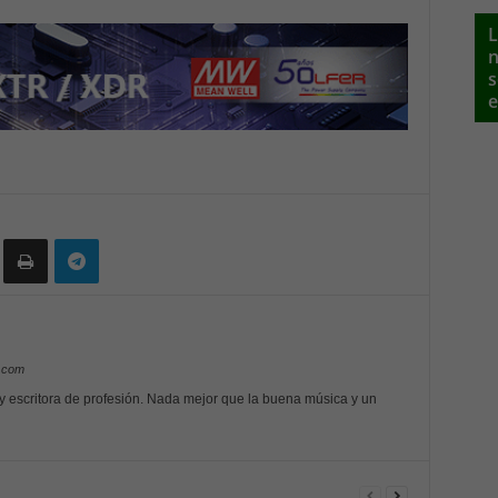
L
n
s
e
y.com
 y escritora de profesión. Nada mejor que la buena música y un