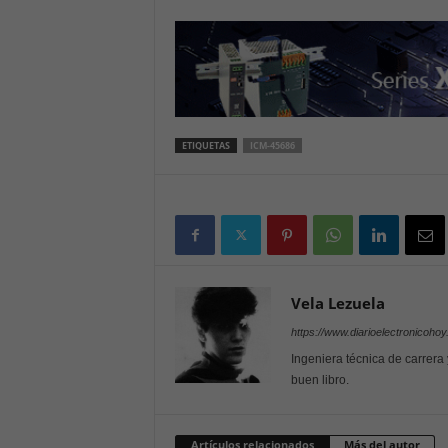
ETIQUETAS
ICM-45686
Vela Lezuela
https://www.diarioelectronicoho
Ingeniera técnica de carrera
buen libro.
Artículos relacionados
Más del autor