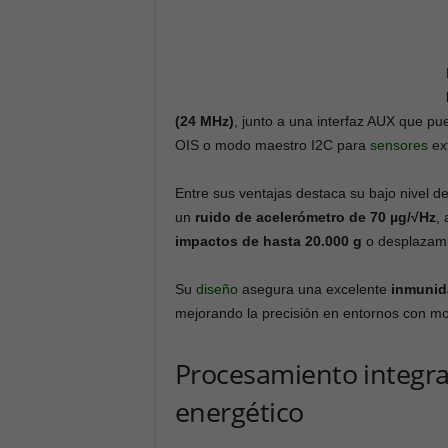
(24 MHz)
, junto a una interfaz AUX que p
OIS o modo maestro I2C para
sensores
ex
Entre sus ventajas destaca su bajo nivel d
un
ruido de acelerómetro de 70 µg/√Hz
,
impactos de hasta 20.000 g
o desplazami
Su
diseño
asegura una excelente
inmunida
mejorando la precisión en entornos con mo
Procesamiento integr
energético