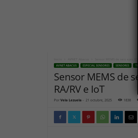
i
c
o
h
o
y
.
c
o
m
Inicio
AVNET Abacus
Sensor MEMS de seis ejes IC
AVNET ABACUS
ESPECIAL SENSORES
SENSORES
T
Sensor MEMS de se
RA/RV e IoT
Por
Vela Lezuela
-
21 octubre, 2025
1838