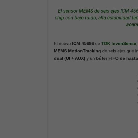
El sensor
MEMS
de seis ejes ICM-45
chip con bajo ruido, alta estabilidad 
weara
El nuevo
ICM-45686
de
TDK InvenSense
MEMS MotionTracking
de seis ejes que i
dual (UI + AUX)
y un
búfer FIFO de hasta