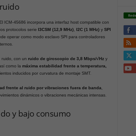
ruido
Rede
El ICM-45686 incorpora una interfaz host compatible con
los protocolos serie
I3CSM (12,9 MHz)
,
I2C (1 MHz)
y
SPI
uede operar como modo esclavo SPI para controladores
ternos.
e ruido, con un
ruido de giroscopio de 3,8 Mbps/√Hz
y
 así como la
máxima estabilidad frente a temperatura,
entos inducidos por curvatura de montaje SMT.
d frente al ruido por vibraciones fuera de banda
,
vimientos dinámicos o vibraciones mecánicas intensas.
ado y bajo consumo