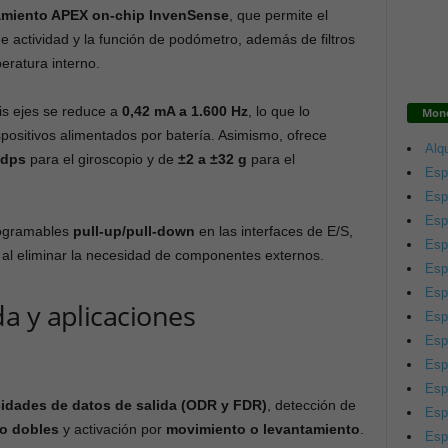
amiento APEX on-chip InvenSense
, que permite el
de actividad y la función de podómetro, además de filtros
eratura interno.
eis ejes se reduce a
0,42 mA a 1.600 Hz
, lo que lo
Mono
spositivos alimentados por batería. Asimismo, ofrece
Alqu
 dps
para el giroscopio y de
±2 a ±32 g
para el
Esp
Esp
Esp
programables
pull-up/pull-down
en las interfaces de E/S,
Esp
 al eliminar la necesidad de componentes externos.
Esp
Esp
a y aplicaciones
Esp
Esp
Esp
Esp
cidades de datos de salida (ODR y FDR)
, detección de
Esp
 o dobles
y activación por
movimiento o levantamiento
.
Esp