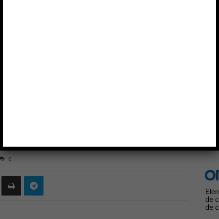
M-45686 para RA/RV e IoT
Anun
DK INVENSENSE
is ejes ICM-45686 para
0