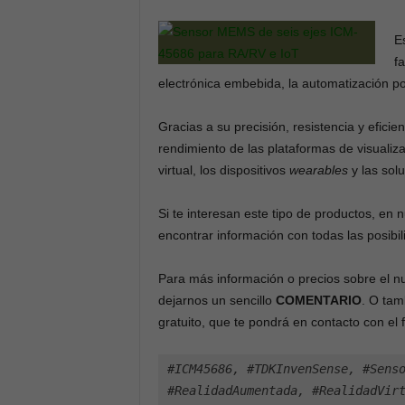
E
f
electrónica embebida, la automatización por
Gracias a su precisión, resistencia y efici
rendimiento de las plataformas de visuali
virtual, los dispositivos
wearables
y las sol
Si te interesan este tipo de productos, en
encontrar información con todas las posibi
Para más información o precios sobre el 
dejarnos un sencillo
COMENTARIO
. O tam
gratuito, que te pondrá en contacto con el f
#ICM45686, #TDKInvenSense, #Senso
#RealidadAumentada, #RealidadVir