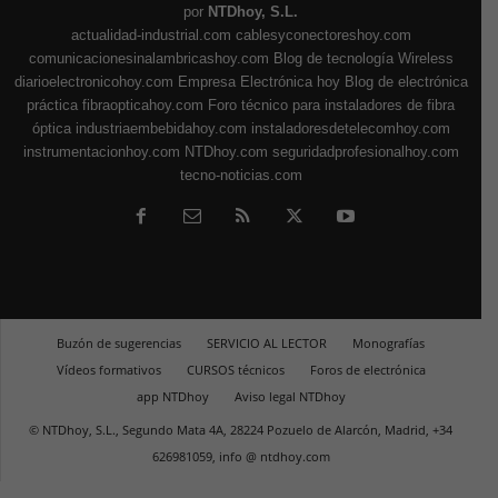
por
NTDhoy, S.L.
actualidad-industrial.com
cablesyconectoreshoy.com
comunicacionesinalambricashoy.com
Blog de tecnología Wireless
diarioelectronicohoy.com
Empresa Electrónica hoy
Blog de electrónica
práctica
fibraopticahoy.com
Foro técnico para instaladores de fibra
óptica
industriaembebidahoy.com
instaladoresdetelecomhoy.com
instrumentacionhoy.com
NTDhoy.com
seguridadprofesionalhoy.com
tecno-noticias.com
Buzón de sugerencias
SERVICIO AL LECTOR
Monografías
Vídeos formativos
CURSOS técnicos
Foros de electrónica
app NTDhoy
Aviso legal NTDhoy
© NTDhoy, S.L., Segundo Mata 4A, 28224 Pozuelo de Alarcón, Madrid, +34
626981059, info @ ntdhoy.com