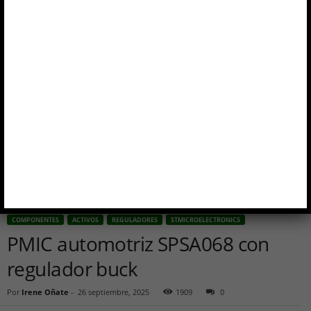
Inicio
Componentes
activos
PMIC automotriz SPSA068 con regulador buck
COMPONENTES
ACTIVOS
REGULADORES
STMICROELECTRONICS
PMIC automotriz SPSA068 con
regulador buck
Por
Irene Oñate
-
26 septiembre, 2025
1909
0