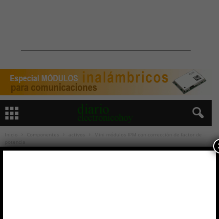
Inicio
Componentes
activos
Mini módulos IPM con corrección de factor de
potencia