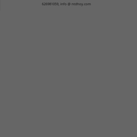
626981059, info @ ntdhoy.com