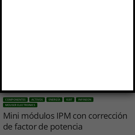
COMPONENTES
ACTIVOS
ENERGÍA
IGBT
INFINEON
MOUSER ELECTRONICS
Mini módulos IPM con corrección
de factor de potencia