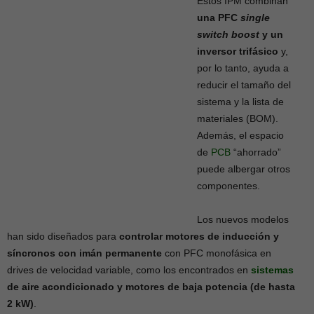
Estos IPM combinan
una PFC
single
switch boost
y un
inversor trifásico
y,
por lo tanto, ayuda a
reducir el tamaño del
sistema y la lista de
materiales (BOM).
Además, el espacio
de
PCB
“ahorrado”
puede albergar otros
componentes.
Los nuevos modelos
han sido diseñados para
controlar motores de inducción y
síncronos con imán permanente
con PFC monofásica en
drives de velocidad variable, como los encontrados en
sistemas
de aire acondicionado y motores de baja potencia (de hasta
2 kW)
.