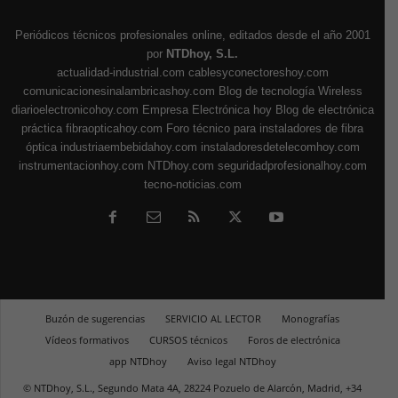
Periódicos técnicos profesionales online, editados desde el año 2001
por
NTDhoy, S.L.
actualidad-industrial.com
cablesyconectoreshoy.com
comunicacionesinalambricashoy.com
Blog de tecnología Wireless
diarioelectronicohoy.com
Empresa Electrónica hoy
Blog de electrónica
práctica
fibraopticahoy.com
Foro técnico para instaladores de fibra
óptica
industriaembebidahoy.com
instaladoresdetelecomhoy.com
instrumentacionhoy.com
NTDhoy.com
seguridadprofesionalhoy.com
tecno-noticias.com
Buzón de sugerencias
SERVICIO AL LECTOR
Monografías
Vídeos formativos
CURSOS técnicos
Foros de electrónica
app NTDhoy
Aviso legal NTDhoy
© NTDhoy, S.L., Segundo Mata 4A, 28224 Pozuelo de Alarcón, Madrid, +34