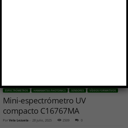
Inicio
Espectrómetros
Mini-espectrómetro UV compacto C16767MA
ESPECTRÓMETROS
HAMAMATSU PHOTONICS
SENSORES
VÍDEOS FORMATIVOS
Mini-espectrómetro UV
compacto C16767MA
Por
Vela Lezuela
-
28 julio, 2025
2509
0