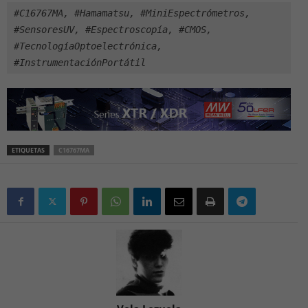
#C16767MA, #Hamamatsu, #MiniEspectrómetros, 
#SensoresUV, #Espectroscopía, #CMOS, 
#TecnologíaOptoelectrónica, 
#InstrumentaciónPortátil
ETIQUETAS
C16767MA