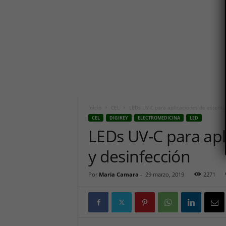
n
i
c
o
h
o
y
.
c
o
m
Inicio
CEL
LEDs UV-C para aplicaciones de esterili
CEL
DIGIKEY
ELECTROMEDICINA
LED
LEDs UV-C para apli
y desinfección
Por
Maria Camara
-
29 marzo, 2019
2271