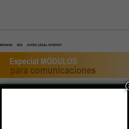
MINARS
RSS
AVISO LEGAL NTDHOY
NTACTO
LO MÁS LEÍDO
ARTÍCULOS DE FONDO
SUS