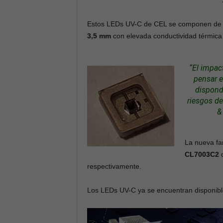
Estos LEDs UV-C de CEL se componen de
3,5 mm
con elevada conductividad térmica y
“El impac
pensar e
dispond
riesgos de
&
La nueva fa
CL7003C2
c
respectivamente.
Los LEDs UV-C ya se encuentran disponibl