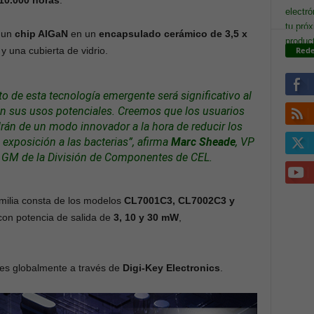
10.000 horas
.
 un
chip AlGaN
en un
encapsulado cerámico de 3,5 x
Rede
 una cubierta de vidrio.
to de esta
tecnología
emergente será significativo al
n sus usos potenciales. Creemos que los usuarios
rán de un modo innovador a la hora de reducir los
 exposición a las bacterias”,
afirma
Marc Sheade
, VP
 GM de la División de
Componentes
de CEL.
milia consta de los modelos
CL7001C3, CL7002C3 y
on potencia de salida de
3, 10 y 30 mW
,
es globalmente a través de
Digi-Key Electronics
.