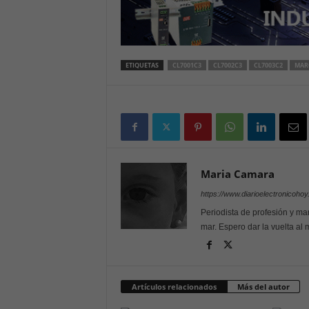
ETIQUETAS
CL7001C3
CL7002C3
CL7003C2
MAR
Maria Camara
https://www.diarioelectronicoho
Periodista de profesión y mar
mar. Espero dar la vuelta al
Artículos relacionados
Más del autor