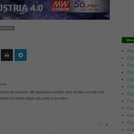
C SHEADE
Mono
Alqu
Esp
Esp
Esp
Esp
y.com
Esp
inera de corazón. Me apasiona escribir, leer, el mar y el mar y el
Esp
 mundo en barco algún día junto a los míos.
Esp
Esp
Esp
Esp
Esp