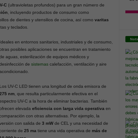
V-C
(ultravioletas profundos) para un gran número de
ción
, incluyendo productos de consumo como
illos de dientes y utensilios de cocina, así como
varitas
etas y teclados.
Noti
Ideales en entornos sanitarios, industriales y de consumo,
otras posibles aplicaciones se encuentran en tratamiento
de aguas, esterilización de equipos médicos y
desinfección de
sistemas
calefacción, ventilación y aire
acondicionado.
Los UV-C LED tienen una longitud de onda emisora de
275 nm
, que resulta particularmente efectiva en el
espectro UV-C a la hora de eliminar bacterias. También
ofrecen elevada
eficiencia con larga vida operativa
en
comparación con otras alternativas. Por ejemplo, la
versión con salida de
3 mW
de CEL y una necesidad de
corriente de
25 ma
tiene una vida operativa de
más de