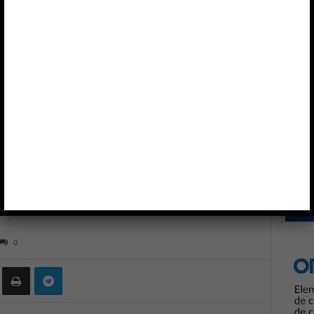
zación y desinfección
Anun
caciones de esterilización
0