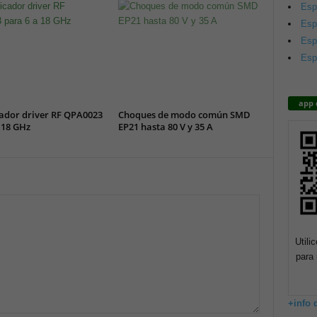
Esp
Esp
Esp
Esp
app 
ador driver RF QPA0023
Choques de modo común SMD
 18 GHz
EP21 hasta 80 V y 35 A
Utili
para 
+info 