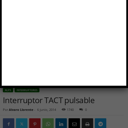
ALPS
INTERRUPTORES
Interruptor TACT pulsable
Por
Alvaro Llorente
-
6 junio, 2014
1740
0