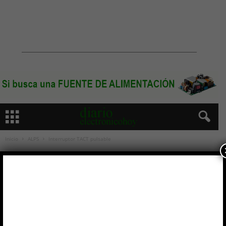
Inicio
ALPS
Interruptor TACT pulsable