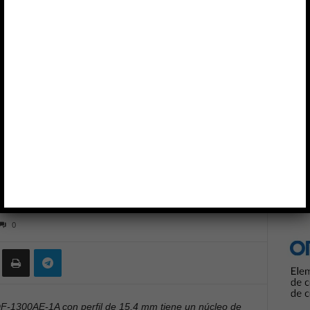
e-wound de 230 A para automoción
Anun
COS
MOUSER ELECTRONICS
VISHAY INTERTECHNOLOGY
nductor edge-wound de
ción
0
DF-1300AE-1A con perfil de 15,4 mm tiene un núcleo de