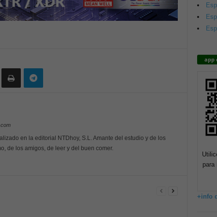
Esp
Esp
Esp
app 
y.com
alizado en la editorial NTDhoy, S.L. Amante del estudio y de los
o, de los amigos, de leer y del buen comer.
Utili
para 
+info 