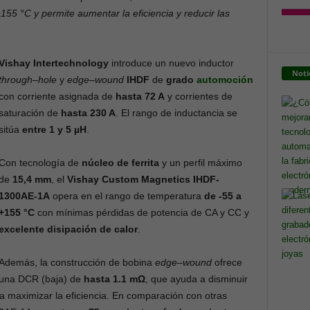
+155 °C
y permite aumentar la eficiencia y reducir
las
Vishay Intertechnology
introduce un nuevo inductor
Noti
through
–
hole
y
edge
–
wound
IHDF
de
grado
automoción
con corriente asignada de
hasta 72 A
y corrientes de
saturación de
hasta 230 A
. El rango de inductancia se
sitúa
entre 1
y
5 µH
.
Con tecnología de
núcleo de ferrita
y un perfil máximo
de
15,4 mm
, el
Vishay Custom Magnetics IHDF-
1300AE-1A
opera en el rango de temperatura
de -55 a
+155 °C
con mínimas pérdidas de potencia de CA y CC y
excelente disipación de calor
.
Además, la construcción de bobina
edge
–
wound
ofrece
una DCR (baja) de
hasta 1.1 mΩ
, que ayuda a disminuir
a maximizar la eficiencia. En comparación con otras