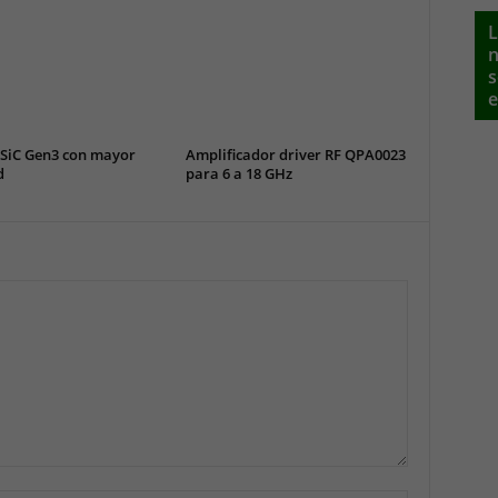
L
n
s
e
SiC Gen3 con mayor
Amplificador driver RF QPA0023
d
para 6 a 18 GHz