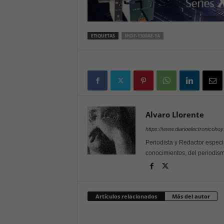
ETIQUETAS
IHDF-1300AE-1A
Alvaro Llorente
https://www.diarioelectronicoho
Periodista y Redactor especi
conocimientos, del periodism
Artículos relacionados
Más del autor