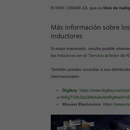
El IHDF-1300AE-1A, que es
libre de hal
Más información sobre los
inductores
Si estás interesado, resulta posible obten
los
inductores
en el “
Servicio al lector
de N
También puedes consultar a sus distribuid
internacionales:
Digikey
:
https://www.digikey.es/es/pr
s=N4IgTCBcDaIJIAkAiAxAtARgMwAYc
Mouser Electronics
:
https://www.m