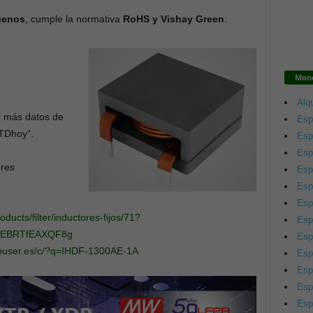
ógenos
, cumple la normativa
RoHS y Vishay Green
.
Mono
Alqu
er más datos de
Esp
TDhoy”.
Esp
Esp
ores
Esp
Esp
Esp
oducts/filter/inductores-fijos/71?
Esp
EEBRTfEAXQF8g
Esp
ouser.es/c/?q=IHDF-1300AE-1A
Esp
Esp
Esp
Esp