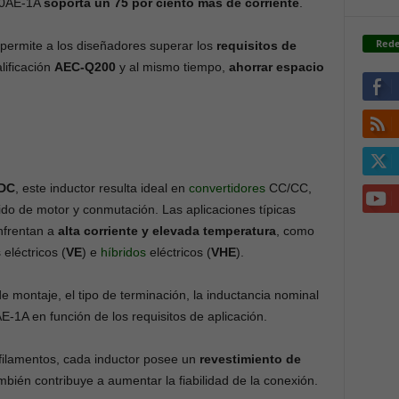
300AE-1A
soporta un 75 por ciento más de corriente
.
Rede
permite a los diseñadores superar los
requisitos de
lificación
AEC-Q200
y al mismo tiempo,
ahorrar espacio
VDC
, este inductor resulta ideal en
convertidores
CC/CC,
ido de motor y conmutación. Las aplicaciones típicas
nfrentan a
alta corriente y elevada temperatura
, como
 eléctricos (
VE
) e
híbridos
eléctricos (
VHE
).
de montaje, el tipo de terminación, la inductancia nominal
E-1A en función de los requisitos de aplicación.
e filamentos, cada inductor posee un
revestimiento de
bién contribuye a aumentar la fiabilidad de la conexión.