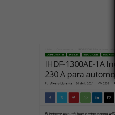
i
c
o
h
o
y
.
c
o
m
Inicio
Componentes
IHDF-1300AE-1A Inductor edg
COMPONENTES
DIGIKEY
INDUCTORES
MAGNÉTI
IHDF-1300AE-1A I
230 A para automo
Por
Alvaro Llorente
-
26 abril, 2024
2339
El inductor through-hole y edge-wound IH