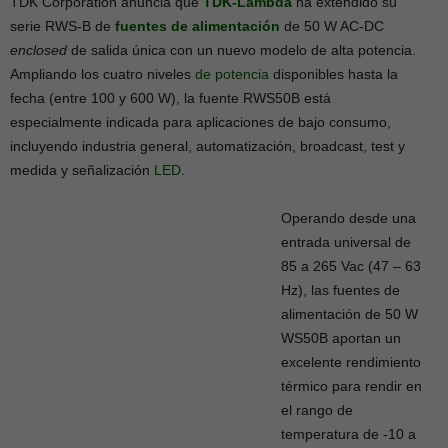
TDK Corporation anuncia que
TDK-Lambda
ha extendido su
serie RWS-B de
fuentes de alimentación
de 50 W AC-DC
enclosed
de salida única con un nuevo modelo de alta potencia.
Ampliando los cuatro niveles
de potencia
disponibles hasta la
fecha (entre 100 y 600 W), la fuente RWS50B está
especialmente indicada para aplicaciones de bajo consumo,
incluyendo industria general, automatización, broadcast, test y
medida y señalización
LED
.
Operando desde una
entrada universal de
85 a 265 Vac (47 – 63
Hz), las fuentes de
alimentación de 50 W
WS50B aportan un
excelente rendimiento
térmico para rendir en
el rango de
temperatura de -10 a