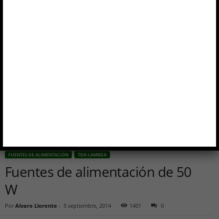
Inicio
Fuentes de alimentación
Fuentes de alimentación de 50 W
FUENTES DE ALIMENTACIÓN
TDK-LAMBDA
Fuentes de alimentación de 50
W
Por
Alvaro Llorente
-
5 septiembre, 2014
1401
0