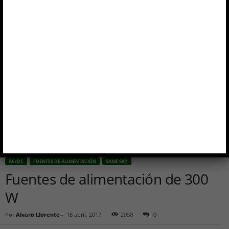
AC/DC
FUENTES DE ALIMENTACIÓN
SAME SKY
Fuentes de alimentación de 300
W
Por
Alvaro Llorente
-
18 abril, 2017
2058
0