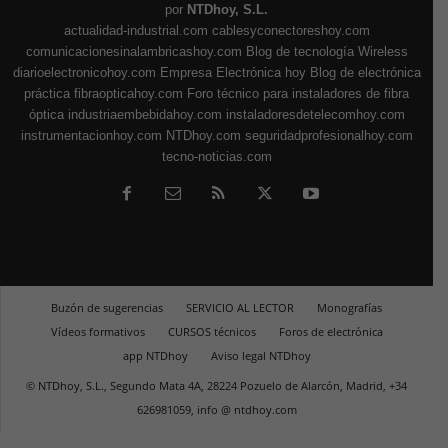
por
NTDhoy, S.L.
actualidad-industrial.com
cablesyconectoreshoy.com
comunicacionesinalambricashoy.com
Blog de tecnología Wireless
diarioelectronicohoy.com
Empresa Electrónica hoy
Blog de electrónica
práctica
fibraopticahoy.com
Foro técnico para instaladores de fibra
óptica
industriaembebidahoy.com
instaladoresdetelecomhoy.com
instrumentacionhoy.com
NTDhoy.com
seguridadprofesionalhoy.com
tecno-noticias.com
Buzón de sugerencias
SERVICIO AL LECTOR
Monografías
Vídeos formativos
CURSOS técnicos
Foros de electrónica
app NTDhoy
Aviso legal NTDhoy
© NTDhoy, S.L., Segundo Mata 4A, 28224 Pozuelo de Alarcón, Madrid, +34
626981059, info @ ntdhoy.com