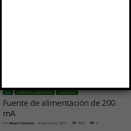
Inicio
DALI
Fuente de alimentación de 200 mA
DALI
FUENTES DE ALIMENTACIÓN
GLACIALTECH
Fuente de alimentación de 200
mA
Por
Alvaro Llorente
-
4 septiembre, 2014
3026
0