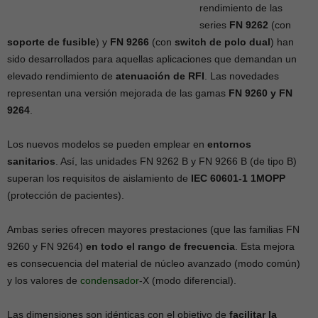
rendimiento de las
series
FN 9262
(con
soporte de fusible
) y
FN 9266
(con
switch de polo dual
) han
sido desarrollados para aquellas aplicaciones que demandan un
elevado rendimiento de
atenuación de RFI
. Las novedades
representan una versión mejorada de las gamas
FN 9260 y FN
9264
.
Los nuevos modelos se pueden emplear en
entornos
sanitarios
. Así, las unidades FN 9262 B y FN 9266 B (de tipo B)
superan los requisitos de aislamiento de
IEC 60601-1 1MOPP
(protección de pacientes).
Ambas series ofrecen mayores prestaciones (que las familias FN
9260 y FN 9264)
en todo el rango de frecuencia
. Esta mejora
es consecuencia del material de núcleo avanzado (modo común)
y los valores de
condensador
-X (modo diferencial).
Las dimensiones son idénticas con el objetivo de
facilitar la