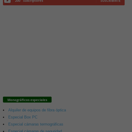
200
Suscriptores
SUSCRIBIRTE
Monográficos especiales
Alquiler de equipos de fibra óptica
Especial Box PC
Especial cámaras termográficas
Especial cámaras de seguridad