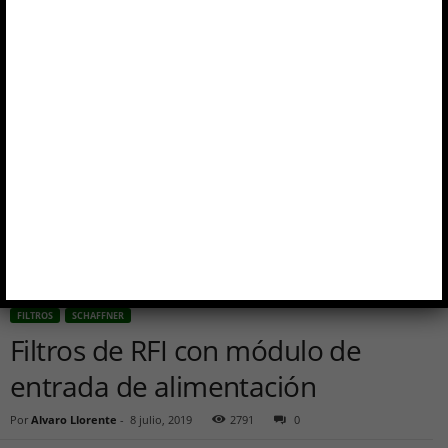
FILTROS
SCHAFFNER
Filtros de RFI con módulo de
entrada de alimentación
Por
Alvaro Llorente
-
8 julio, 2019
2791
0