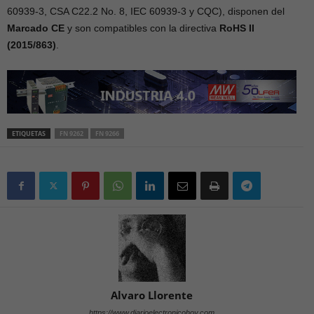
60939-3, CSA C22.2 No. 8, IEC 60939-3 y CQC), disponen del
Marcado CE
y son compatibles con la directiva
RoHS II
(2015/863)
.
ETIQUETAS
FN 9262
FN 9266
Alvaro Llorente
https://www.diarioelectronicohoy.com