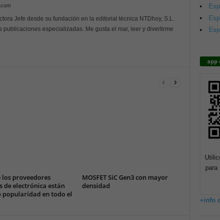
Esp
y.com
Esp
ctora Jefe desde su fundación en la editorial técnica NTDhoy, S.L.
s publicaciones especializadas. Me gusta el mar, leer y divertirme
Esp
app 
Utili
para 
 los proveedores
MOSFET SiC Gen3 con mayor
 de electrónica están
densidad
 popularidad en todo el
+info 