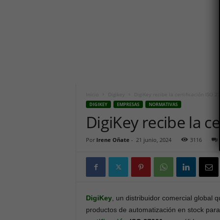
i
c
o
h
o
y
.
c
o
m
Inicio
Digikey
DigiKey recibe la certificación ISO 
DIGIKEY
EMPRESAS
NORMATIVAS
DigiKey recibe la c
Por
Irene Oñate
-
21 junio, 2024
3116
DigiKey
, un distribuidor comercial global
productos de automatización en stock para