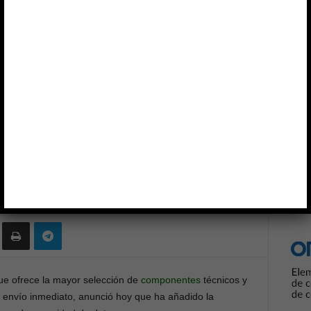
27001
Anun
ertificación ISO 27001
0
 que ofrece la mayor selección de
componentes
técnicos y
 envío inmediato, anunció hoy que ha añadido la