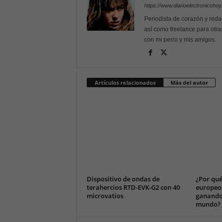
https://www.diarioelectronicoho
Periodista de corazón y reda
así como freelance para otra
con mi perro y mis amigos.
Artículos relacionados
Más del autor
Dispositivo de ondas de
¿Por qué
terahercios RTD-EVK-G2 con 40
europeos
microvatios
ganando
mundo?