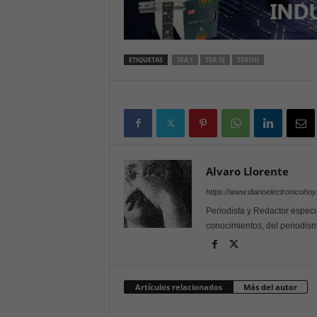
ETIQUETAS
TEA 1
TEA 1E
TEA1HI
Alvaro Llorente
https://www.diarioelectronicoho
Periodista y Redactor especi
conocimientos, del periodism
Artículos relacionados
Más del autor