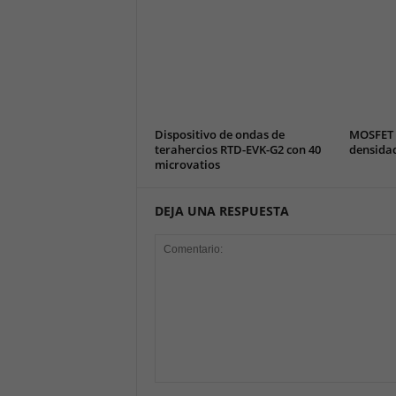
Dispositivo de ondas de
MOSFET 
terahercios RTD-EVK-G2 con 40
densida
microvatios
DEJA UNA RESPUESTA