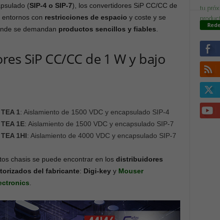
apsulado (
SIP-4 o SIP-7
), los convertidores SiP CC/CC de
e entornos con
restricciones de espacio
y coste y se
Rede
donde se demandan
productos sencillos y fiables
.
res SiP CC/CC de 1 W y bajo
TEA 1
: Aislamiento de 1500 VDC y encapsulado SIP-4
TEA 1E
: Aislamiento de 1500 VDC y encapsulado SIP-7
TEA 1HI
: Aislamiento de 4000 VDC y encapsulado SIP-7
tos chasis se puede encontrar en los
distribuidores
torizados del fabricante
:
Digi-key
y
Mouser
ectronics
.