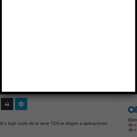
o coste
Anun
OUSER ELECTRONICS
TRACO POWER
CC/CC de 1 W y bajo coste
0
W y bajo coste
de la serie TEA se dirigen a aplicaciones
.