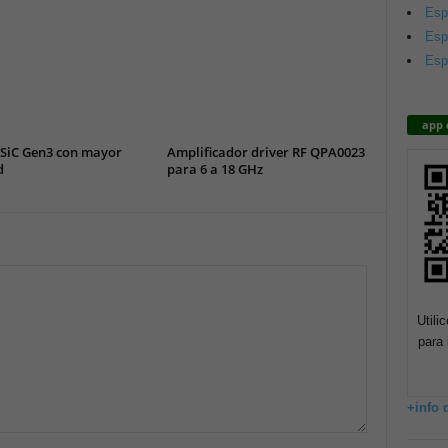
Esp
Esp
Esp
app 
SiC Gen3 con mayor
Amplificador driver RF QPA0023
d
para 6 a 18 GHz
Utili
para 
+info 