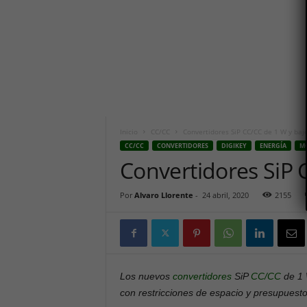
i
c
o
h
o
y
.
c
o
m
Inicio
CC/CC
Convertidores SiP CC/CC de 1 W y baj
CC/CC
CONVERTIDORES
DIGIKEY
ENERGÍA
M
Convertidores SiP 
Por
Alvaro Llorente
-
24 abril, 2020
2155
Los nuevos
convertidores
SiP
CC/CC
de 1 
con restricciones de espacio y presupuesto