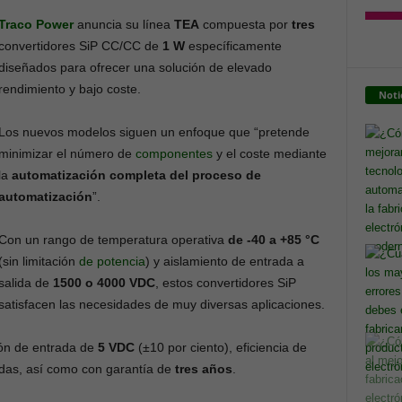
Traco Power
anuncia su línea
TEA
compuesta por
tres
convertidores SiP CC/CC de
1 W
específicamente
diseñados para ofrecer una solución de elevado
rendimiento y bajo coste.
Noti
Los nuevos modelos siguen un enfoque que “pretende
minimizar el número de
componentes
y el coste mediante
la
automatización completa del proceso de
automatización
”.
Con un rango de temperatura operativa
de -40 a +85 °C
(sin limitación
de potencia
) y aislamiento de entrada a
salida de
1500 o 4000 VDC
, estos convertidores SiP
satisfacen las necesidades de muy diversas aplicaciones.
ión de entrada de
5 VDC
(±10 por ciento), eficiencia de
adas, así como con garantía de
tres años
.