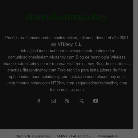
Periódicos técnicos profesionales online, editados desde el año 2001
por
NTDhoy, S.L.
actualidad-industrial.com
cablesyconectoreshoy.com
comunicacionesinalambricashoy.com
Blog de tecnología Wireless
diarioelectronicohoy.com
Empresa Electrónica hoy
Blog de electrónica
práctica
fibraopticahoy.com
Foro técnico para instaladores de fibra
óptica
industriaembebidahoy.com
instaladoresdetelecomhoy.com
instrumentacionhoy.com
NTDhoy.com
seguridadprofesionalhoy.com
tecno-noticias.com
Buzón de sugerencias
SERVICIO AL LECTOR
Monografías