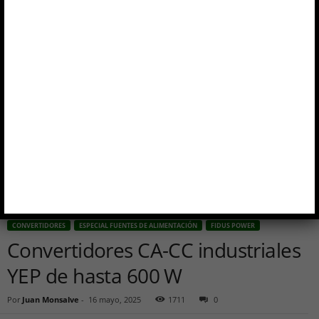
Inicio
Convertidores
Convertidores CA-CC industriales YEP de hasta 600 W
CONVERTIDORES
ESPECIAL FUENTES DE ALIMENTACIÓN
FIDUS POWER
Convertidores CA-CC industriales
YEP de hasta 600 W
Por
Juan Monsalve
-
16 mayo, 2025
1711
0