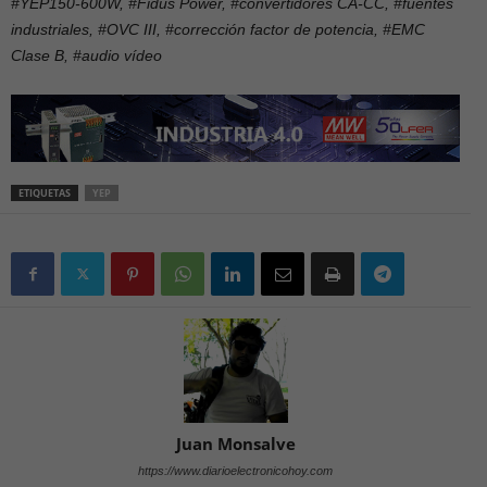
#YEP150-600W, #Fidus Power, #convertidores CA-CC, #fuentes
industriales, #OVC III, #corrección factor de potencia, #EMC
Clase B, #audio vídeo
ETIQUETAS
YEP
Juan Monsalve
https://www.diarioelectronicohoy.com