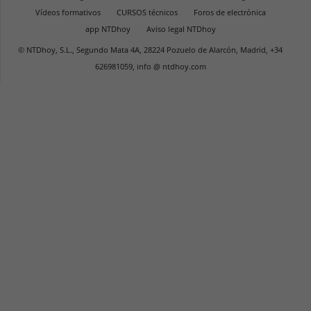
Vídeos formativos
CURSOS técnicos
Foros de electrónica
app NTDhoy
Aviso legal NTDhoy
© NTDhoy, S.L., Segundo Mata 4A, 28224 Pozuelo de Alarcón, Madrid, +34
626981059, info @ ntdhoy.com