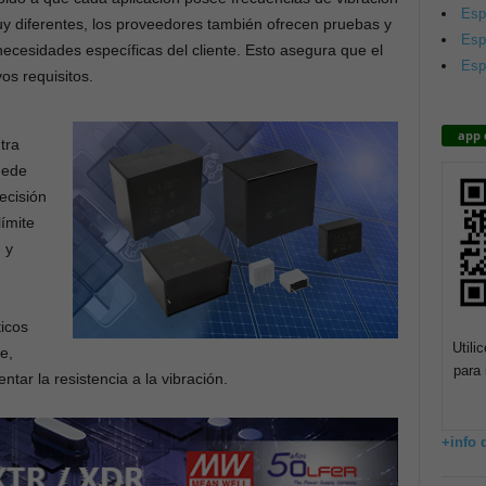
Esp
uy diferentes, los proveedores también ofrecen pruebas y
Esp
ecesidades específicas del cliente. Esto asegura que el
Esp
s requisitos.
app 
tra
uede
ecisión
ímite
 y
icos
Utili
e,
para 
tar la resistencia a la vibración.
+info 