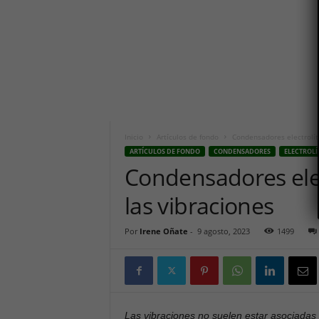
i
c
o
h
o
y
.
c
o
m
Inicio
Artículos de fondo
Condensadores electrolíti
ARTÍCULOS DE FONDO
CONDENSADORES
ELECTROLÍ
Condensadores elect
las vibraciones
Por
Irene Oñate
-
9 agosto, 2023
1499
Las vibraciones no suelen estar asociadas