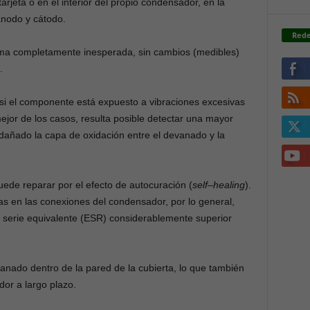
arjeta o en el interior del propio condensador, en la
ánodo y cátodo.
Rede
ma completamente inesperada, sin cambios (medibles)
.
 si el componente está expuesto a vibraciones excesivas
 mejor de los casos, resulta posible detectar una mayor
a dañado la capa de oxidación entre el devanado y la
puede reparar por el efecto de autocuración (
self
–
healing
).
tas en las conexiones del condensador, por lo general,
a serie equivalente (ESR) considerablemente superior
vanado dentro de la pared de la cubierta, lo que también
or a largo plazo.