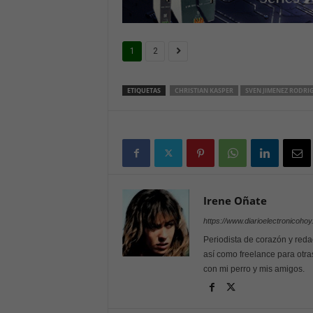
1
2
ETIQUETAS
CHRISTIAN KASPER
SVEN JIMENEZ RODRI
Irene Oñate
https://www.diarioelectronicoho
Periodista de corazón y reda
así como freelance para otra
con mi perro y mis amigos.