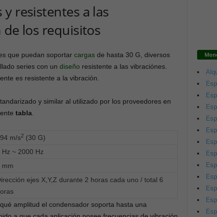
y resistentes a las
 de los requisitos
Mono
les que puedan soportar
cargas
de hasta 30 G, diversos
llado series con un
diseño
resistente a las vibraciónes.
Alqu
te es resistente a la vibración.
Esp
Esp
andarizado y similar al utilizado por los proveedores en
Esp
iente
tabla
.
Esp
Esp
2
94 m/s
(30 G)
Esp
 Hz ~ 2000 Hz
Esp
Esp
5 mm
Esp
irección ejes X,Y,Z durante 2 horas cada uno / total 6
Esp
oras
Esp
 qué amplitud el condensador soporta hasta una
Esp
ido a que cada aplicación posee frecuencias de vibración