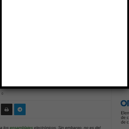
cos resistentes a las vibraciones
Anun
TICOS
KEMET
RUTRONIK
rolíticos resistentes a
0
 a los
ensamblajes
electrónicos. Sin embargo, no es del