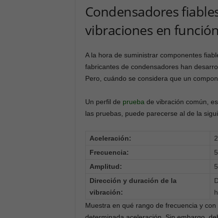
Condensadores fiables 
vibraciones en función
A la hora de suministrar componentes fiab
fabricantes de condensadores han desarro
Pero, cuándo se considera que un componen
Un perfil de
prueba
de vibración común, est
las pruebas, puede parecerse al de la sigu
Aceleración:
2
Frecuencia:
5
Amplitud:
Dirección y duración de la
D
vibración:
h
Muestra en qué rango de frecuencia y con
determinada aceleración. Sin embargo, deb