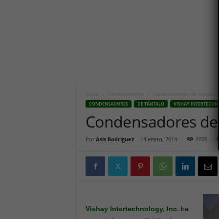
i
c
o
h
o
y
.
c
o
m
Inicio
Condensadores
Condensadores de tántalo c
CONDENSADORES
DE TÁNTALO
VISHAY INTERTECH
Condensadores de t
Por
Asis Rodriguez
-
14 enero, 2014
2026
Vishay Intertechnology, Inc.
ha