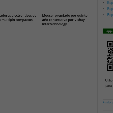
Esp
Esp
Esp
dores electrolíticos de
Mouser premiado por quinto
o multipin compactos
año consecutivo por Vishay
Intertechnology
app 
Utili
para 
+info 