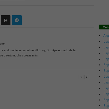
Mono
Alqu
Esp
y.com
Esp
 la editorial técnica online NTDhoy, S.L. Apasionado de la
Esp
 nos traerá muchas cosas más.
Esp
Esp
Esp
Esp
Esp
Esp
Esp
Esp
Esp