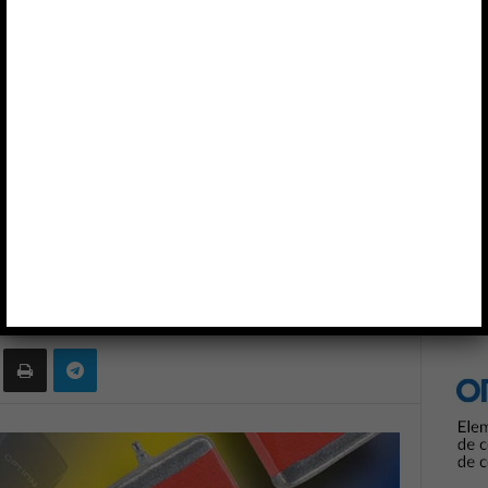
ualificados
Anun
NOLOGY
ántalo cualificados
0