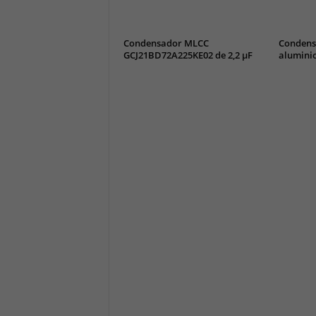
Condensador MLCC
Condensa
GCJ21BD72A225KE02 de 2,2 µF
alumini