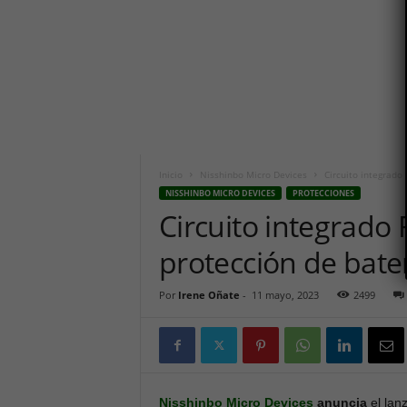
i
c
o
h
o
y
.
c
o
m
Inicio
Nisshinbo Micro Devices
Circuito integrado
NISSHINBO MICRO DEVICES
PROTECCIONES
Circuito integrado
protección de bate
Por
Irene Oñate
-
11 mayo, 2023
2499
Nisshinbo Micro Devices
anuncia
el lan