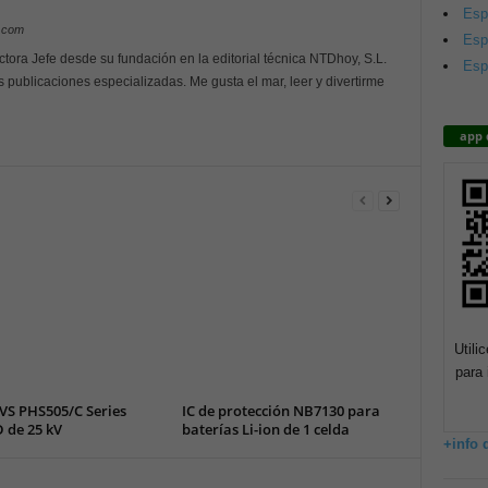
Esp
y.com
Esp
ctora Jefe desde su fundación en la editorial técnica NTDhoy, S.L.
Esp
s publicaciones especializadas. Me gusta el mar, leer y divertirme
app 
Utili
para 
VS PHS505/C Series
IC de protección NB7130 para
 de 25 kV
baterías Li-ion de 1 celda
+info 