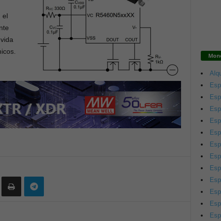
 el
nte
 vida
nicos.
Mono
Alqu
Esp
Esp
Esp
Esp
Esp
Esp
Esp
Esp
Esp
Esp
Esp
Esp