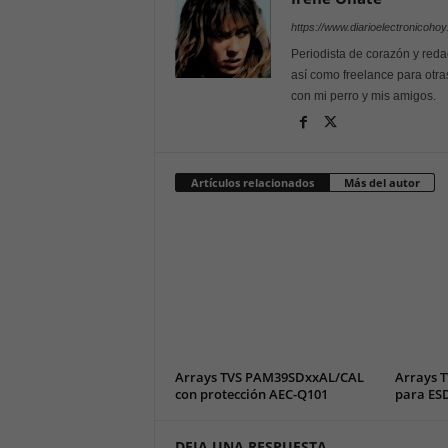
https://www.diarioelectronicoho
Periodista de corazón y reda
así como freelance para otra
con mi perro y mis amigos.
Artículos relacionados
Más del autor
Arrays TVS PAM39SDxxAL/CAL
Arrays T
con protección AEC-Q101
para ESD
DEJA UNA RESPUESTA