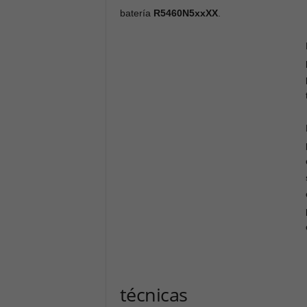
batería
R5460N5xxXX
.
técnicas