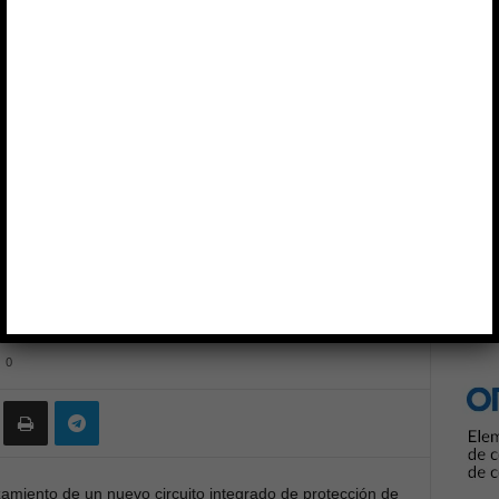
 R5460N5xxXX para la protección de baterías
Anun
 R5460N5xxXX para la
rías
0
zamiento de un nuevo circuito integrado de protección de