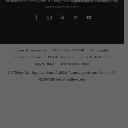
instrumentacionhoy.com
NTDhoy.com
seguridadprofesionalhoy.com
tecno-noticias.com
Buzón de sugerencias
SERVICIO AL LECTOR
Monografías
Vídeos formativos
CURSOS técnicos
Foros de electrónica
app NTDhoy
Aviso legal NTDhoy
© NTDhoy, S.L., Segundo Mata 4A, 28224 Pozuelo de Alarcón, Madrid, +34
626981059, info @ ntdhoy.com