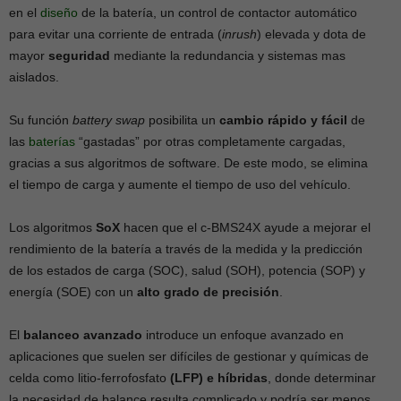
en el
diseño
de la batería, un control de contactor automático
para evitar una corriente de entrada (
inrush
) elevada y dota de
mayor
seguridad
mediante la redundancia y sistemas mas
aislados.
Su función
b
attery swap
posibilita un
cambio rápido y fácil
de
las
baterías
“gastadas” por otras completamente cargadas,
gracias a sus algoritmos de software. De este modo, se elimina
el tiempo de carga y aumente el tiempo de uso del vehículo.
Los algoritmos
SoX
hacen que el c-BMS24X ayude a mejorar el
rendimiento de la batería a través de la medida y la predicción
de los estados de carga (SOC), salud (SOH), potencia (SOP) y
energía (SOE) con un
alto grado de precisión
.
El
balanceo avanzado
introduce un enfoque avanzado en
aplicaciones que suelen ser difíciles de gestionar y químicas de
celda como litio-ferrofosfato
(LFP) e híbridas
, donde determinar
la necesidad de balance resulta complicado y podría ser menos