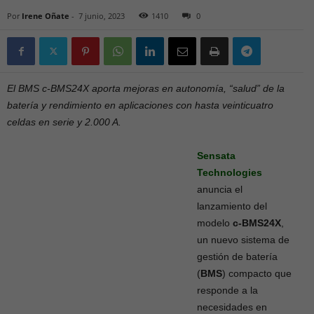
Por
Irene Oñate
-
7 junio, 2023
1410
0
El BMS c-BMS24X aporta mejoras en autonomía, “salud” de la
batería y rendimiento en aplicaciones con hasta veinticuatro
celdas en serie y 2.000 A.
Sensata
Technologies
anuncia el
lanzamiento del
modelo
c-BMS24X
,
un nuevo sistema de
gestión de batería
(
BMS
) compacto que
responde a la
necesidades en