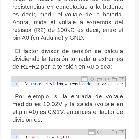
resistencias en conectadas a la batería,
es decir, medir el voltaje de la batería.
Ahora, mida el voltaje a extremos del
resistor (R2) de 100kΩ es decir, entre el
pin A0 (en Arduino) y GND.
El factor divisor de tensión se calcula
dividiendo la tensión tomada a extremos
de R1÷R2 por la tensión en A0 o sea:
1
factor 
de 
divisi
ó
n
=
tensi
ó
n
de 
entrada
÷
tensi
ó
n
de 
Por ejemplo, si la entrada de voltaje
medido es 10.02V y la salida (voltaje en
el pin A0) es 0.91V, entonces el factor de
división es:
1
10.02
÷
0.91
=
11
,
011