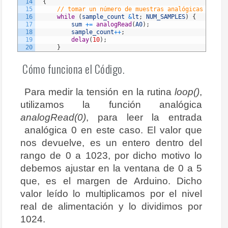
14
{
15
// tomar un número de muestras analógicas y suma
16
while
(
sample_count
&
lt
;
NUM_SAMPLES
)
{
17
sum
+=
analogRead
(
A0
)
;
18
sample_count
++
;
19
delay
(
10
)
;
20
}
21
// calcular la tensión de utilizar 5,0 para una 
22
// ADC de referencia
Cómo funciona el Código.
23
// 5.015V es la tensión de referencia calibrada
24
25
voltage
=
(
(
float
)
sum
/
(
float
)
NUM_SAMPLES
*
5.0
Para medir la tensión en la rutina
loop()
,
26
// Envia voltaje para su visualización en tensió
27
// multiplicado por 11 cuando se utiliza divisor
utilizamos la función analógica
28
// divide por 11.
analogRead(0)
, para leer la entrada
29
// 11.132 es el valor calibrado del división de 
30
analógica 0 en este caso. El valor que
31
Serial
.
print
(
voltage
*
11.132
)
;
32
Serial
.
println
(
" V"
)
;
nos devuelve, es un entero dentro del
33
sample_count
=
0
;
rango de 0 a 1023, por dicho motivo lo
34
sum
=
0
;
35
}
debemos ajustar en la ventana de 0 a 5
que, es el margen de Arduino. Dicho
valor leído lo multiplicamos por el nivel
real de alimentación y lo dividimos por
1024.