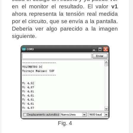
25
void
loop
(
)
{
en el monitor el resultado. El valor
v1
26
float
v
=
(
analogRead
(
0
)
*
v1
)
/
1024.0
;
27
float
v2
=
v
/
(
r2
/
(
r1
+
r2
)
)
;
ahora representa la tensión real medida
28
por el circuito, que se envía a la pantalla.
29
Serial
.
print
(
"V: "
)
;
30
Serial
.
println
(
v2
)
;
Debería ver algo parecido a la imagen
31
delay
(
10
)
;
32
}
siguiente.
Fig. 4