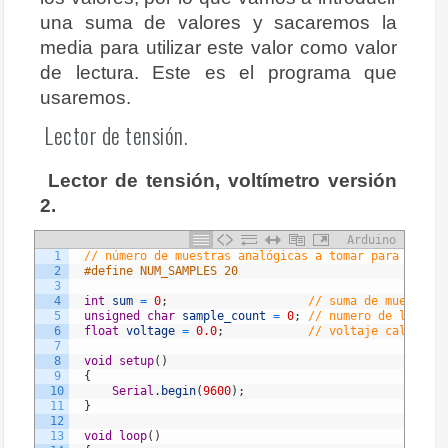
una suma de valores y sacaremos la
media para utilizar este valor como valor
de lectura. Este es el programa que
usaremos.
Lector de tensión.
Lector de tensión, voltímetro versión
2.
Arduino
1
// número de muestras analógicas a tomar para la lec
2
#define NUM_SAMPLES 20
3
4
int
sum
=
0
;
// suma de muestras 
5
unsigned
char
sample_count
=
0
;
// numero de la mues
6
float
voltage
=
0.0
;
// voltaje calculado
7
8
void
setup
(
)
9
{
10
Serial
.
begin
(
9600
)
;
11
}
12
13
void
loop
(
)