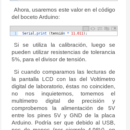
Ahora, usaremos este valor en el código
del boceto Arduino:
1
Serial
.
print
(
tensi
ó
n *
11.011
)
;
Si se utiliza la calibración, luego se
pueden utilizar resistencias de tolerancia
5%, para el divisor de tensión.
Si cuando comparamos las lecturas de
la pantalla LCD con las del Voltímetro
digital de laboratorio, éstas no coinciden,
no nos inquietemos, tomemos el
multímetro digital de precisión y
comprobemos la alimentación de 5V
entre los pines 5V y GND de la placa
Arduino. Podría ser que debido al USB,
nos de menos (por ejemplo 4.98V), en