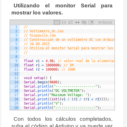
Utilizando el monitor Serial para
mostrar los valores.
Arduino
1
//
2
// Voltimetro_dc.ino
3
// hispavila.com
4
// Construcción de un voltímetro DC con Arduino
5
// 20.09.2015
6
// Utiliza el monitor Serial para mostrar los valore
7
//
8
9
float
v1
=
4.98
;
// valor real de la alimentacion de
10
float
r1
=
1000000
;
// 1M
11
float
r2
=
100000
;
// 100K
12
13
void
setup
(
)
{
14
Serial
.
begin
(
9600
)
;
15
Serial
.
println
(
"--------------------"
)
;
16
Serial
.
println
(
"DC VOLTMETER"
)
;
17
Serial
.
print
(
"Maximum Voltage: "
)
;
18
Serial
.
print
(
(
int
)
(
v1
/
(
r2
/
(
r1
+
r2
)
)
)
)
;
19
Serial
.
println
(
"V"
)
;
20
Serial
.
println
(
"--------------------"
)
;
21
Serial
.
println
(
""
)
;
22
delay
(
2000
)
;
Con todos los cálculos completados,
23
}
suba el código al Arduino y ya puede ver
24