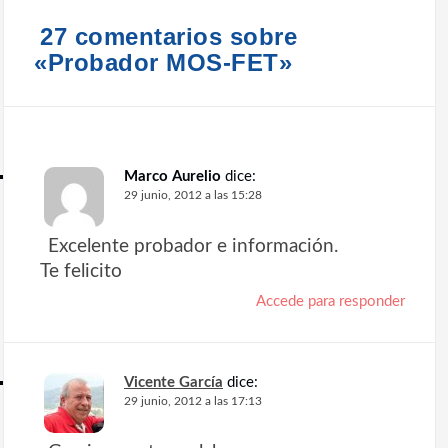
g
27 comentarios sobre
a
«Probador MOS-FET»
c
i
ó
n
Marco Aurelio
dice:
d
29 junio, 2012 a las 15:28
e
Excelente probador e información.
e
Te felicito
n
Accede para responder
t
r
Vicente García
dice:
a
29 junio, 2012 a las 17:13
d