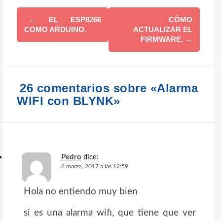
N
←
EL ESP8266
CÓMO
COMO ARDUINO.
ACTUALIZAR EL
a
FIRMWARE.
→
v
e
g
26 comentarios sobre «Alarma
a
WIFI con BLYNK»
c
i
ó
Pedro
dice:
n
6 marzo, 2017 a las 12:59
d
Hola no entiendo muy bien
e
e
si es una alarma wifi, que tiene que ver