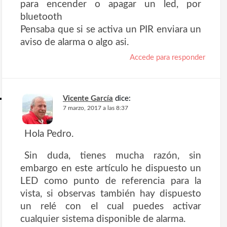
n
para encender o apagar un led, por
bluetooth
t
Pensaba que si se activa un PIR enviara un
r
aviso de alarma o algo asi.
a
Accede para responder
d
a
Vicente García
dice:
s
7 marzo, 2017 a las 8:37
Hola Pedro.
Sin duda, tienes mucha razón, sin
embargo en este artículo he dispuesto un
LED como punto de referencia para la
vista, si observas también hay dispuesto
un relé con el cual puedes activar
cualquier sistema disponible de alarma.