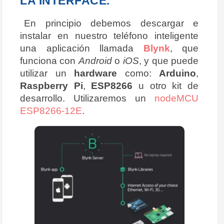
LA INTERFACE.
En principio debemos descargar e
instalar en nuestro teléfono inteligente
una aplicación llamada
Blynk
, que
funciona con
Android
o
iOS
, y que puede
utilizar un
hardware
como:
Arduino
,
Raspberry Pi
,
ESP8266
u otro kit de
desarrollo. Utilizaremos un
nodeMCU
ESP8266-12E
.