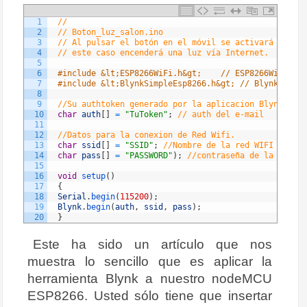
1
//
2
// Boton_luz_salon.ino
3
// Al pulsar el botón en el móvil se activará un rel
4
// este caso encenderá una luz vía Internet.
5
6
#include &lt;ESP8266WiFi.h&gt;    // ESP8266WiFi.h e
7
#include &lt;BlynkSimpleEsp8266.h&gt; // BlynkSimple
8
9
//Su authtoken generado por la aplicacion Blynk
10
char
auth
[
]
=
"TuToken"
;
// auth del e-mail
11
12
//Datos para la conexion de Red Wifi.
13
char
ssid
[
]
=
"SSID"
;
//Nombre de la red WIFI
14
char
pass
[
]
=
"PASSWORD"
)
;
//contraseña de la red WI
15
16
void
setup
(
)
17
{
18
Serial
.
begin
(
115200
)
;
19
Blynk
.
begin
(
auth
,
ssid
,
pass
)
;
20
}
21
22
void
loop
(
)
Este ha sido un artículo que nos
23
{
muestra lo sencillo que es aplicar la
24
Blynk
.
run
(
)
;
25
}
herramienta Blynk a nuestro nodeMCU
ESP8266. Usted sólo tiene que insertar