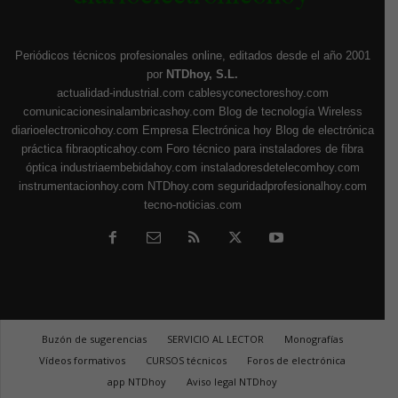
Periódicos técnicos profesionales online, editados desde el año 2001
por
NTDhoy, S.L.
actualidad-industrial.com
cablesyconectoreshoy.com
comunicacionesinalambricashoy.com
Blog de tecnología Wireless
diarioelectronicohoy.com
Empresa Electrónica hoy
Blog de electrónica
práctica
fibraopticahoy.com
Foro técnico para instaladores de fibra
óptica
industriaembebidahoy.com
instaladoresdetelecomhoy.com
instrumentacionhoy.com
NTDhoy.com
seguridadprofesionalhoy.com
tecno-noticias.com
Buzón de sugerencias
SERVICIO AL LECTOR
Monografías
Vídeos formativos
CURSOS técnicos
Foros de electrónica
app NTDhoy
Aviso legal NTDhoy