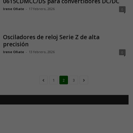
0615CDMCC/DS para convertidores DC/DC
Irene Oñate
-
17 febrero, 2026
0
Osciladores de reloj Serie Z de alta
precisión
Irene Oñate
-
13 febrero, 2026
0
1
2
3