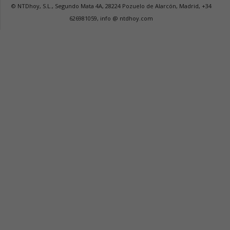
© NTDhoy, S.L., Segundo Mata 4A, 28224 Pozuelo de Alarcón, Madrid, +34
626981059, info @ ntdhoy.com