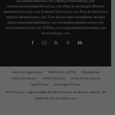
actualidad-industrial.com
cablesyconectoreshoy.com
comunicacionesinalambricashoy.com
Blog de tecnología Wireless
diarioelectronicohoy.com
Empresa Electrónica hoy
Blog de electrónica
práctica
fibraopticahoy.com
Foro técnico para instaladores de fibra
óptica
industriaembebidahoy.com
instaladoresdetelecomhoy.com
instrumentacionhoy.com
NTDhoy.com
seguridadprofesionalhoy.com
tecno-noticias.com
Buzón de sugerencias
SERVICIO AL LECTOR
Monografías
Vídeos formativos
CURSOS técnicos
Foros de electrónica
app NTDhoy
Aviso legal NTDhoy
© NTDhoy, S.L., Segundo Mata 4A, 28224 Pozuelo de Alarcón, Madrid, +34
626981059, info @ ntdhoy.com