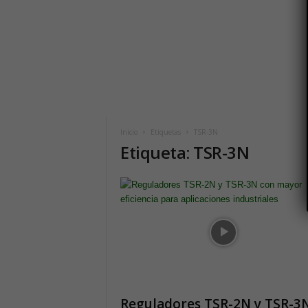
i
c
o
h
o
y
.
c
o
m
Inicio
Etiquetas
TSR-3N
Etiqueta: TSR-3N
Reguladores TSR-2N y TSR-3