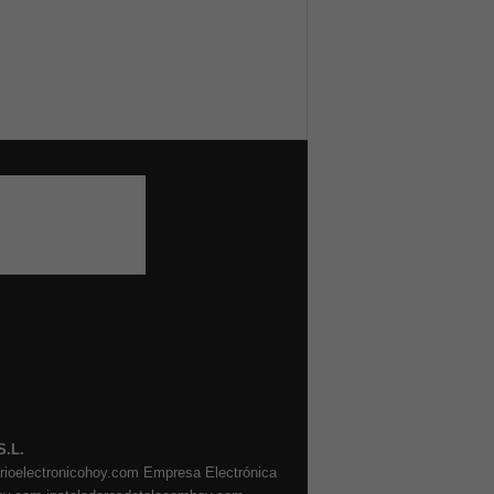
S.L.
arioelectronicohoy.com
Empresa Electrónica