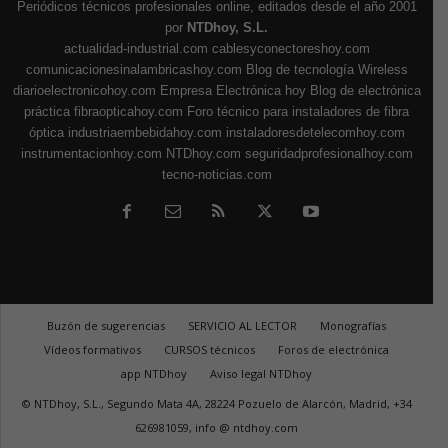
Periódicos técnicos profesionales online, editados desde el año 2001
por
NTDhoy, S.L.
actualidad-industrial.com
cablesyconectoreshoy.com
comunicacionesinalambricashoy.com
Blog de tecnología Wireless
diarioelectronicohoy.com
Empresa Electrónica hoy
Blog de electrónica
práctica
fibraopticahoy.com
Foro técnico para instaladores de fibra
óptica
industriaembebidahoy.com
instaladoresdetelecomhoy.com
instrumentacionhoy.com
NTDhoy.com
seguridadprofesionalhoy.com
tecno-noticias.com
Buzón de sugerencias
SERVICIO AL LECTOR
Monografías
Vídeos formativos
CURSOS técnicos
Foros de electrónica
app NTDhoy
Aviso legal NTDhoy
© NTDhoy, S.L., Segundo Mata 4A, 28224 Pozuelo de Alarcón, Madrid, +34
626981059, info @ ntdhoy.com