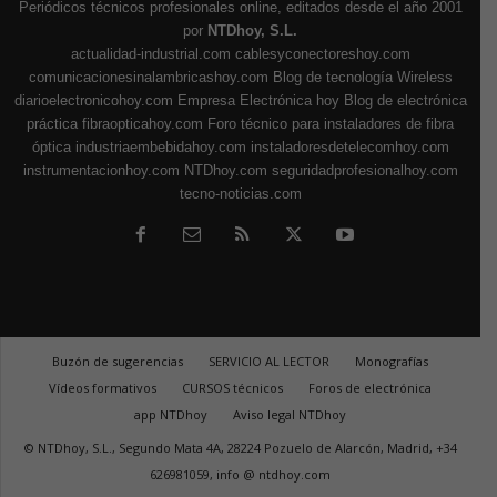
Periódicos técnicos profesionales online, editados desde el año 2001
por
NTDhoy, S.L.
actualidad-industrial.com
cablesyconectoreshoy.com
comunicacionesinalambricashoy.com
Blog de tecnología Wireless
diarioelectronicohoy.com
Empresa Electrónica hoy
Blog de electrónica
práctica
fibraopticahoy.com
Foro técnico para instaladores de fibra
óptica
industriaembebidahoy.com
instaladoresdetelecomhoy.com
instrumentacionhoy.com
NTDhoy.com
seguridadprofesionalhoy.com
tecno-noticias.com
Buzón de sugerencias
SERVICIO AL LECTOR
Monografías
Vídeos formativos
CURSOS técnicos
Foros de electrónica
app NTDhoy
Aviso legal NTDhoy
© NTDhoy, S.L., Segundo Mata 4A, 28224 Pozuelo de Alarcón, Madrid, +34
626981059, info @ ntdhoy.com