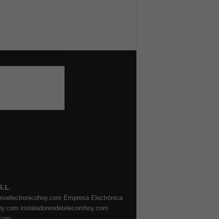
S.L.
arioelectronicohoy.com
Empresa Electrónica
oy.com
instaladoresdetelecomhoy.com
.com