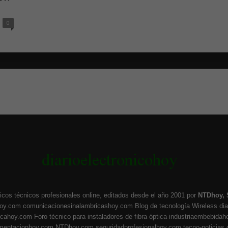
0
icos técnicos profesionales online, editados desde el año 2001 por
NTDhoy, 
hoy.com
comunicacionesinalambricashoy.com
Blog de tecnología Wireless
di
ticahoy.com
Foro técnico para instaladores de fibra óptica
industriaembebidah
umentacionhoy.com
NTDhoy.com
seguridadprofesionalhoy.com
tecno-noticias