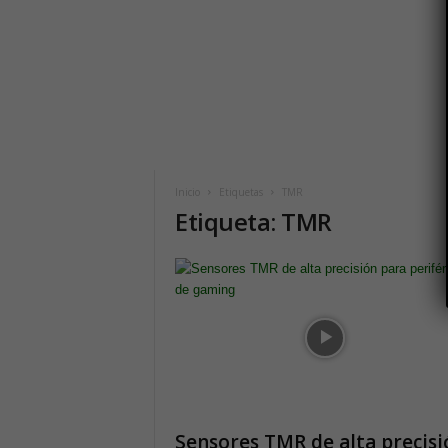
i
c
o
h
o
y
.
c
o
m
Inicio
Etiquetas
TMR
Etiqueta: TMR
Sensores TMR de alta precisi