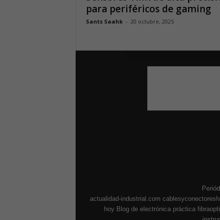
para periféricos de gaming
Sants Saahk
-
20 octubre, 2025
Periód
actualidad-industrial.com
cablesyconectores
hoy
Blog de electrónica práctica
fibraop
instr