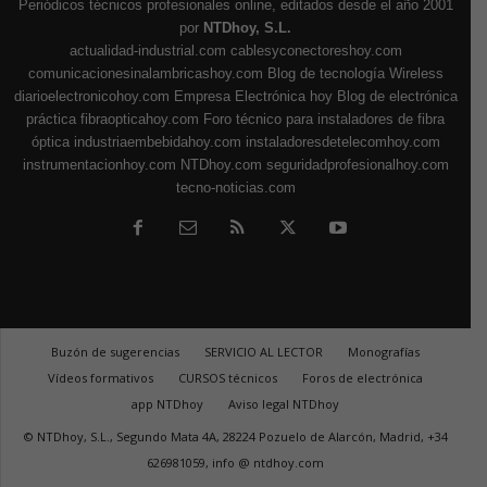
Periódicos técnicos profesionales online, editados desde el año 2001
por
NTDhoy, S.L.
actualidad-industrial.com
cablesyconectoreshoy.com
comunicacionesinalambricashoy.com
Blog de tecnología Wireless
diarioelectronicohoy.com
Empresa Electrónica hoy
Blog de electrónica
práctica
fibraopticahoy.com
Foro técnico para instaladores de fibra
óptica
industriaembebidahoy.com
instaladoresdetelecomhoy.com
instrumentacionhoy.com
NTDhoy.com
seguridadprofesionalhoy.com
tecno-noticias.com
Buzón de sugerencias
SERVICIO AL LECTOR
Monografías
Vídeos formativos
CURSOS técnicos
Foros de electrónica
app NTDhoy
Aviso legal NTDhoy
© NTDhoy, S.L., Segundo Mata 4A, 28224 Pozuelo de Alarcón, Madrid, +34
626981059, info @ ntdhoy.com