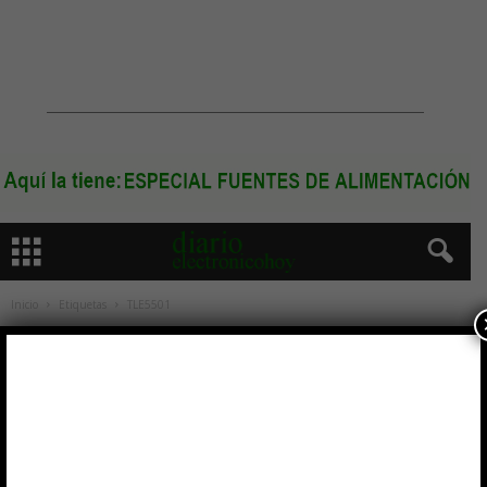
Inicio
Etiquetas
TLE5501