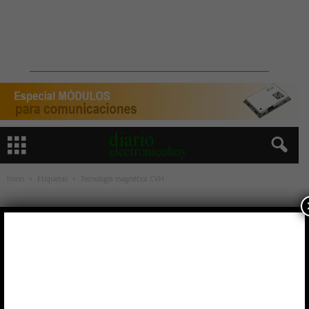
Inicio
Etiquetas
Tecnología magnética CVH