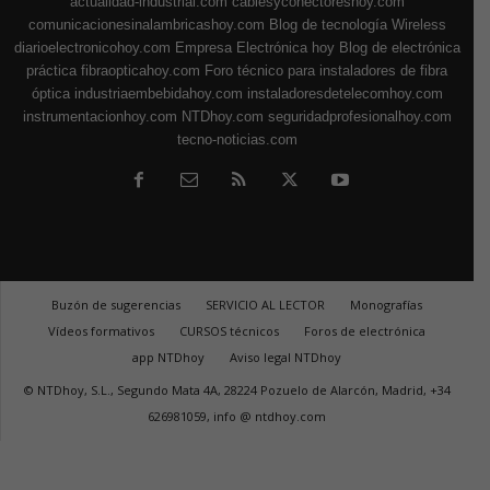
actualidad-industrial.com
cablesyconectoreshoy.com
comunicacionesinalambricashoy.com
Blog de tecnología Wireless
diarioelectronicohoy.com
Empresa Electrónica hoy
Blog de electrónica
práctica
fibraopticahoy.com
Foro técnico para instaladores de fibra
óptica
industriaembebidahoy.com
instaladoresdetelecomhoy.com
instrumentacionhoy.com
NTDhoy.com
seguridadprofesionalhoy.com
tecno-noticias.com
Buzón de sugerencias
SERVICIO AL LECTOR
Monografías
Vídeos formativos
CURSOS técnicos
Foros de electrónica
app NTDhoy
Aviso legal NTDhoy
© NTDhoy, S.L., Segundo Mata 4A, 28224 Pozuelo de Alarcón, Madrid, +34
626981059, info @ ntdhoy.com