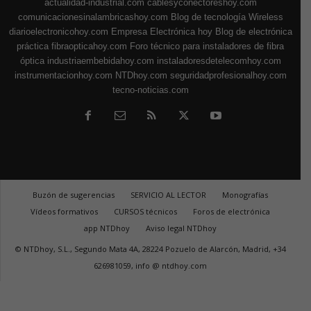
actualidad-industrial.com
cablesyconectoreshoy.com
comunicacionesinalambricashoy.com
Blog de tecnología Wireless
diarioelectronicohoy.com
Empresa Electrónica hoy
Blog de electrónica
práctica
fibraopticahoy.com
Foro técnico para instaladores de fibra
óptica
industriaembebidahoy.com
instaladoresdetelecomhoy.com
instrumentacionhoy.com
NTDhoy.com
seguridadprofesionalhoy.com
tecno-noticias.com
Buzón de sugerencias
SERVICIO AL LECTOR
Monografías
Vídeos formativos
CURSOS técnicos
Foros de electrónica
app NTDhoy
Aviso legal NTDhoy
© NTDhoy, S.L., Segundo Mata 4A, 28224 Pozuelo de Alarcón, Madrid, +34
626981059, info @ ntdhoy.com