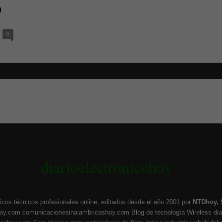
a
0
icos técnicos profesionales online, editados desde el año 2001 por
NTDhoy, 
hoy.com
comunicacionesinalambricashoy.com
Blog de tecnología Wireless
di