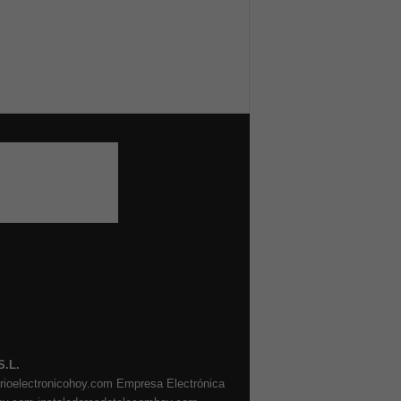
S.L.
arioelectronicohoy.com
Empresa Electrónica