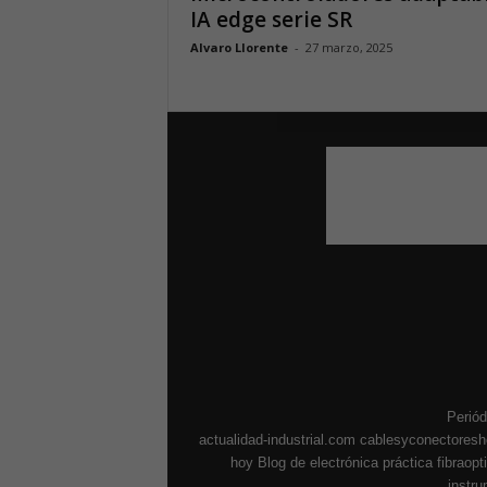
IA edge serie SR
Alvaro Llorente
-
27 marzo, 2025
Periód
actualidad-industrial.com
cablesyconectores
hoy
Blog de electrónica práctica
fibraop
instr