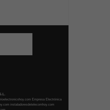
S.L.
arioelectronicohoy.com
Empresa Electrónica
oy.com
instaladoresdetelecomhoy.com
.com