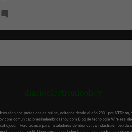
0
icos técnicos profesionales online, editados desde el año 2001 por
NTDhoy, 
hoy.com
comunicacionesinalambricashoy.com
Blog de tecnología Wireless
di
ticahoy.com
Foro técnico para instaladores de fibra óptica
industriaembebidah
umentacionhoy.com
NTDhoy.com
seguridadprofesionalhoy.com
tecno-noticias